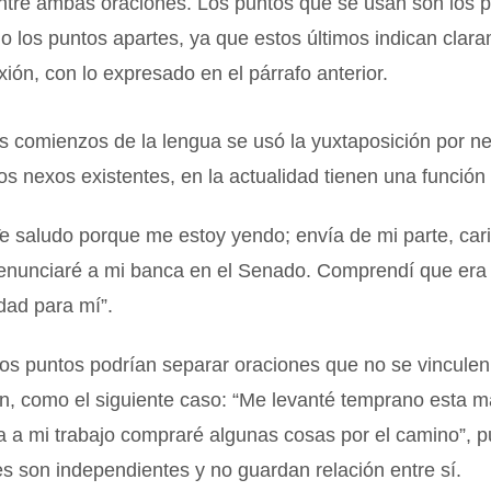
entre ambas oraciones. Los puntos que se usan son los 
o los puntos apartes, ya que estos últimos indican clar
ión, con lo expresado en el párrafo anterior.
os comienzos de la lengua se usó la yuxtaposición por n
os nexos existentes, en la actualidad tienen una función e
e saludo porque me estoy yendo; envía de mi parte, cari
enunciaré a mi banca en el Senado. Comprendí que er
dad para mí”.
os puntos podrían separar oraciones que no se vinculen
ón, como el siguiente caso: “Me levanté temprano esta 
 a mi trabajo compraré algunas cosas por el camino”, p
s son independientes y no guardan relación entre sí.