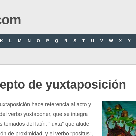
com
K
L
M
N
O
P
Q
R
S
T
U
V
W
X
Y
epto de yuxtaposición
uxtaposición hace referencia al acto y
 del verbo yuxtaponer, que se integra
 tomados del latín: “iuxta” que alude
ión de proximidad, y el verbo “positus”,