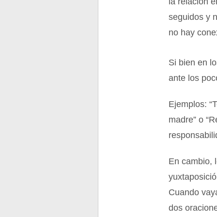
la relación 
seguidos y n
no hay conex
Si bien en l
ante los poc
Ejemplos: “T
madre” o “R
responsabili
En cambio, l
yuxtaposici
Cuando vaya
dos oracione