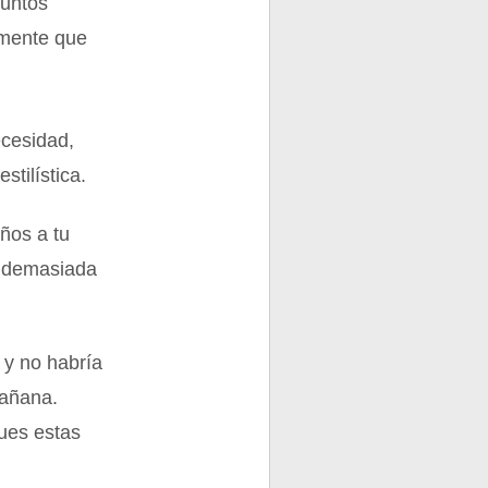
puntos
amente que
ecesidad,
stilística.
ños a tu
a demasiada
 y no habría
mañana.
ues estas