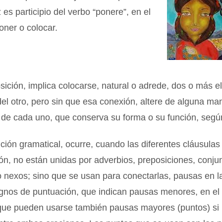
 es participio del verbo “ponere”, en el
oner o colocar.
ición, implica colocarse, natural o adrede, dos o más 
del otro, pero sin que esa conexión, altere de alguna ma
 de cada uno, que conserva su forma o su función, segú
ción gramatical, ocurre, cuando las diferentes cláusula
n, no están unidas por adverbios, preposiciones, conju
 nexos; sino que se usan para conectarlas, pausas en l
ignos de puntuación, que indican pausas menores, en el
nque pueden usarse también pausas mayores (puntos) si