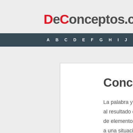
D
e
C
onceptos.
A
B
C
D
E
F
G
H
I
J
Conc
La palabra y
al resultado
de elementos
a una situac