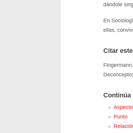
dándole sing
En Sociologí
ellas, conviv
Citar este
Fingermann,
Deconceptos
Continúa 
Aspecto
Punto
Relació