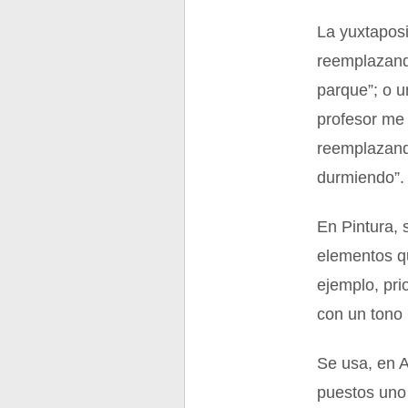
La yuxtaposi
reemplazando
parque”; o u
profesor me 
reemplazando
durmiendo”.
En Pintura, 
elementos qu
ejemplo, pri
con un tono
Se usa, en 
puestos uno 