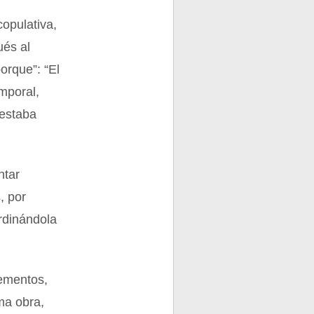
copulativa,
ués al
orque”: “El
mporal,
 estaba
ntar
, por
rdinándola
lementos,
ma obra,