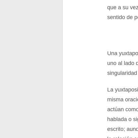
que a su vez
sentido de p
Una yuxtapos
uno al lado 
singularidad
La yuxtaposi
misma oració
actúan como
hablada o s
escrito; au