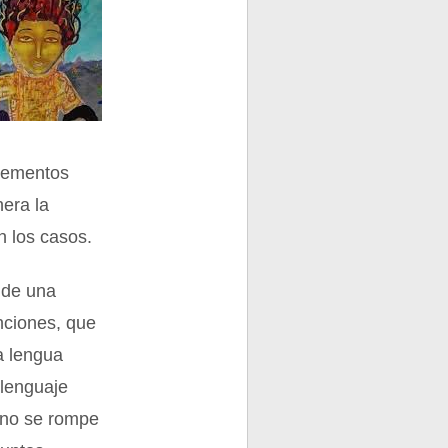
elementos
nera la
n los casos.
s de una
nciones, que
a lengua
 lenguaje
 no se rompe