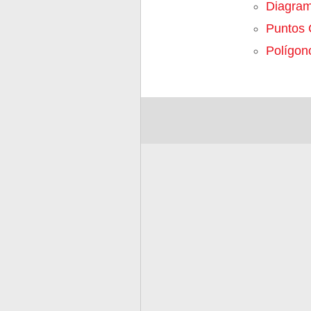
Diagra
Puntos 
Polígon