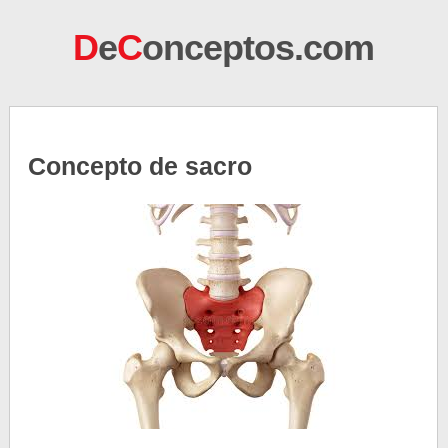
D
e
C
onceptos.com
Concepto de sacro