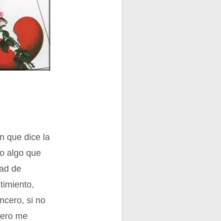
n que dice la
do algo que
dad de
timiento,
ncero, si no
pero me