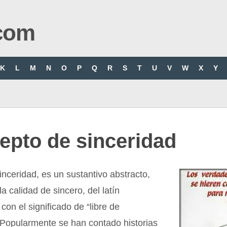
com
K
L
M
N
O
P
Q
R
S
T
U
V
W
X
Y
epto de sinceridad
inceridad, es un sustantivo abstracto,
a calidad de sincero, del latín
” con el significado de “libre de
 Popularmente se han contado historias