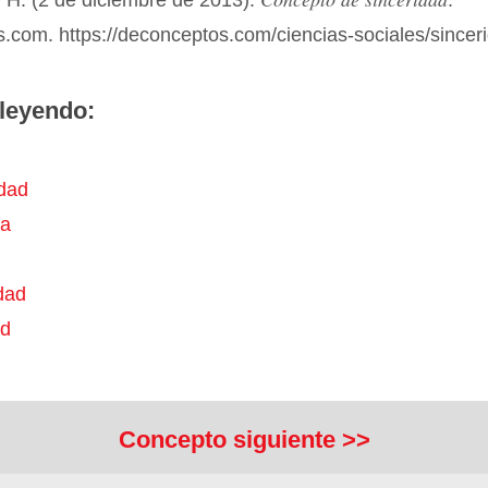
 H. (2 de diciembre de 2013).
.
.com. https://deconceptos.com/ciencias-sociales/sincer
leyendo:
dad
za
dad
ud
Concepto siguiente >>