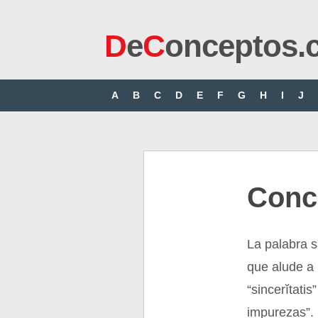
D
e
C
onceptos.
A
B
C
D
E
F
G
H
I
J
Conc
La palabra s
que alude a l
“sincerĭtatis
impurezas”.