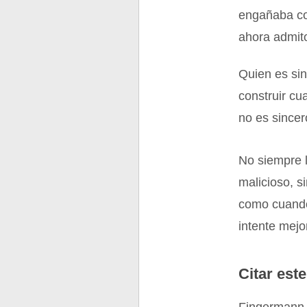
engañaba con
ahora admito
Quien es sin
construir cu
no es sincer
No siempre l
malicioso, s
como cuando
intente mejo
Citar este