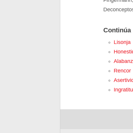
Fingermann,
Deconceptos
Continúa 
Lisonja
Honesti
Alaban
Rencor
Asertivi
Ingratit