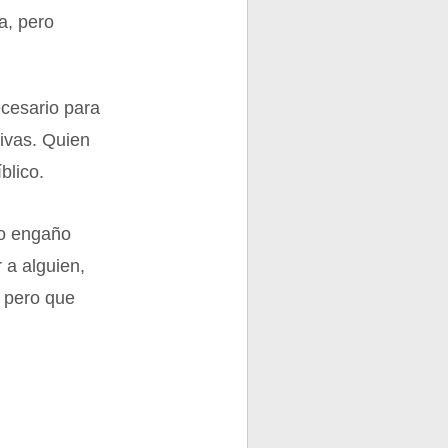
a, pero
ecesario para
tivas. Quien
blico.
 o engaño
 a alguien,
, pero que