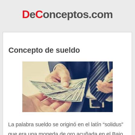
D
e
C
onceptos.com
Concepto de sueldo
La palabra sueldo se originó en el latín “solidus”
que era una moneda de oro acuñada en el Bajo