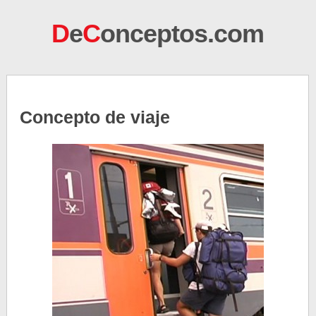
D
e
C
onceptos.com
Concepto de viaje