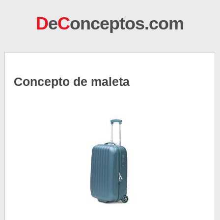
D
e
C
onceptos.com
Concepto de maleta