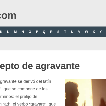
com
K
L
M
N
O
P
Q
R
S
T
U
V
W
X
Y
epto de agravante
gravante se derivó del latín
s”, que se compone de los
rminos: el prefijo de
 “ad”, el verbo “gravare”, que