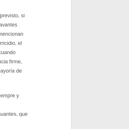
revisto, si
ravantes
 mencionan
icidio, el
(cuando
cia firme,
mayoría de
siempre y
o
nuantes, que