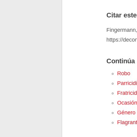
Citar este
Fingermann,
https://dec
Continúa 
Robo
Parricid
Fratrici
Ocasió
Género
Flagran