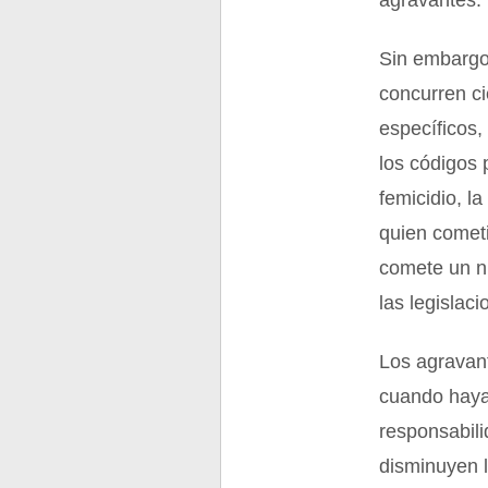
agravantes.
Sin embargo,
concurren c
específicos,
los códigos 
femicidio, l
quien cometi
comete un n
las legislac
Los agravant
cuando haya 
responsabili
disminuyen l