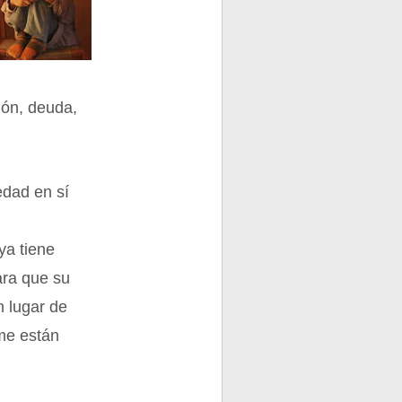
ión, deuda,
edad en sí
ya tiene
ara que su
n lugar de
 me están