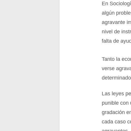
En Sociolog
algún proble
agravante im
nivel de in
falta de ayud
Tanto la eco
verse agrava
determinados
Las leyes pe
punible con 
gradación en
cada caso c