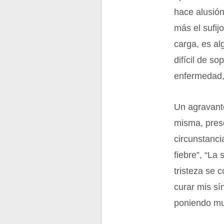
hace alusión
más el sufij
carga, es a
difícil de s
enfermedad, 
Un agravant
misma, prese
circunstanci
fiebre”, “La
tristeza se 
curar mis sí
poniendo mu