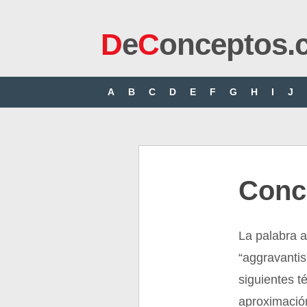
D
e
C
onceptos.
A
B
C
D
E
F
G
H
I
J
Conc
La palabra a
“aggravanti
siguientes té
aproximación