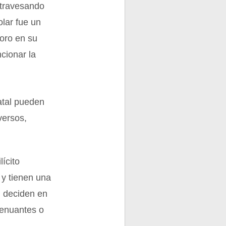
atravesando
lar fue un
oro en su
cionar la
tatal pueden
versos,
lícito
 y tienen una
, deciden en
tenuantes o