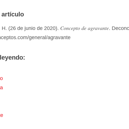
 artículo
Concepto de agravante
 H. (26 de junio de 2020).
. Decon
onceptos.com/general/agravante
leyendo:
io
da
n
te