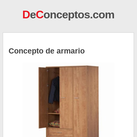
D
e
C
onceptos.com
Concepto de armario