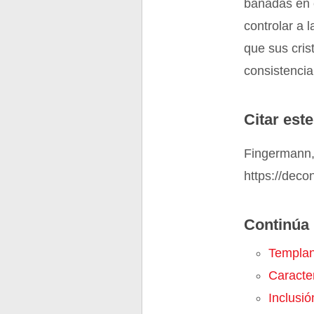
bañadas en c
controlar a 
que sus cris
consistenci
Citar este
Fingermann,
https://dec
Continúa 
Templa
Caracter
Inclusió