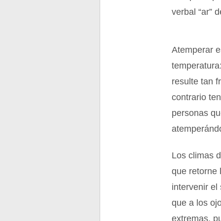
verbal “ar” 
Atemperar e
temperatura
resulte tan 
contrario te
personas qu
atemperándo
Los climas d
que retorne 
intervenir e
que a los oj
extremas, pu