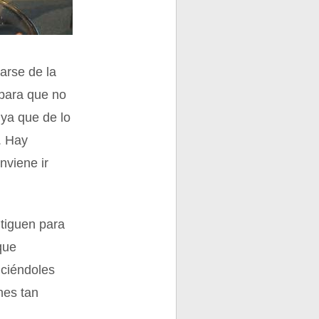
arse de la
 para que no
 ya que de lo
. Hay
nviene ir
itiguen para
que
diciéndoles
nes tan