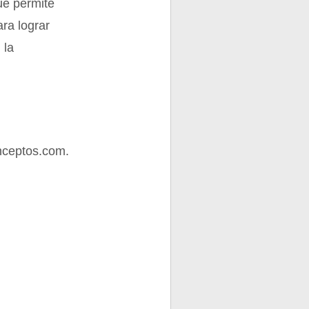
ue permite
ara lograr
 la
nceptos.com.