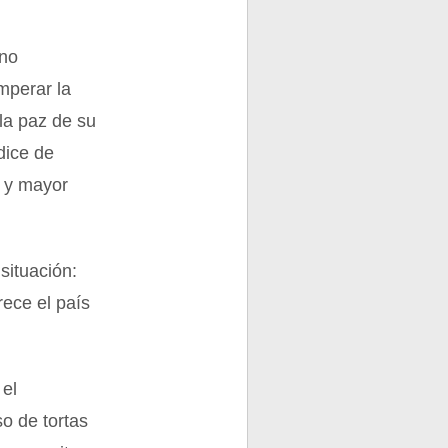
 no
mperar la
la paz de su
dice de
n y mayor
situación:
ece el país
 el
o de tortas