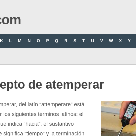
com
K
L
M
N
O
P
Q
R
S
T
U
V
W
X
Y
epto de atemperar
mperar, del latín “attemperare” está
 los siguientes términos latinos: el
que indica “hacia”, el sustantivo
 significa “tiempo” y la terminación