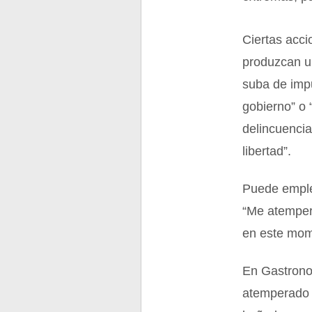
Ciertas acc
produzcan un
suba de imp
gobierno” o
delincuencia
libertad”.
Puede emple
“Me atemperé
en este mome
En Gastrono
atemperado 