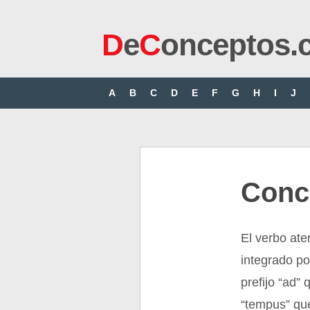
D
e
C
onceptos.
A
B
C
D
E
F
G
H
I
J
Conc
El verbo ate
integrado por
prefijo “ad” 
“tempus” que