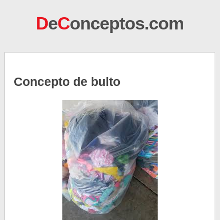
D
e
C
onceptos.com
Concepto de bulto