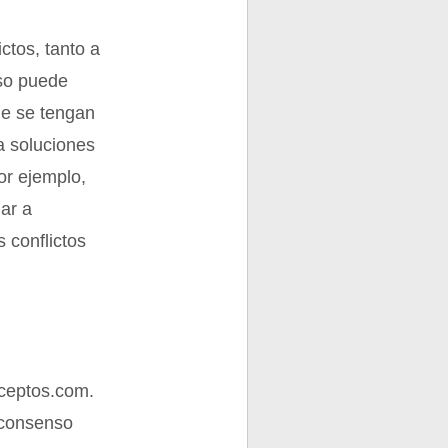
ctos, tanto a
nso puede
ue se tengan
a soluciones
or ejemplo,
gar a
 conflictos
ceptos.com.
/consenso