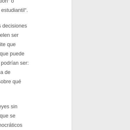
tión” o
estudiantil”.
s decisiones
uelen ser
ite que
o que puede
 podrían ser:
ia de
sobre qué
eyes sin
 que se
mocráticos