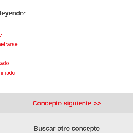
leyendo:
e
etrarse
iado
iminado
Concepto siguiente >>
Buscar otro concepto