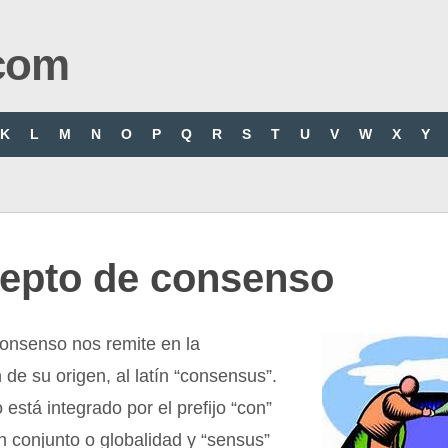
com
K
L
M
N
O
P
Q
R
S
T
U
V
W
X
Y
epto de consenso
consenso nos remite en la
 de su origen, al latín “consensus”.
 está integrado por el prefijo “con”
n conjunto o globalidad y “sensus”