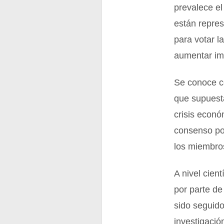
prevalece el
están repres
para votar l
aumentar im
Se conoce c
que supuesta
crisis econó
consenso po
los miembro
A nivel cien
por parte de
sido seguido
investigació