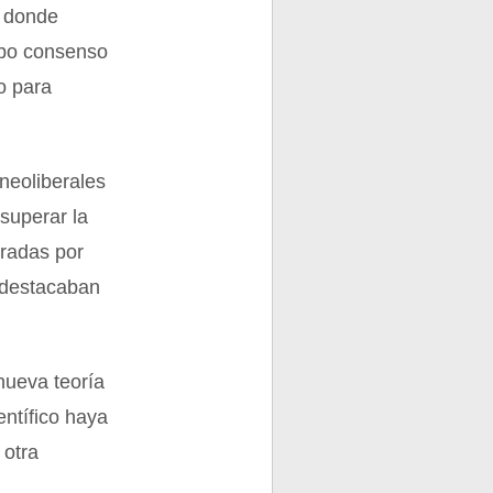
, donde
Hubo consenso
so para
eoliberales
superar la
oradas por
 destacaban
nueva teoría
entífico haya
 otra