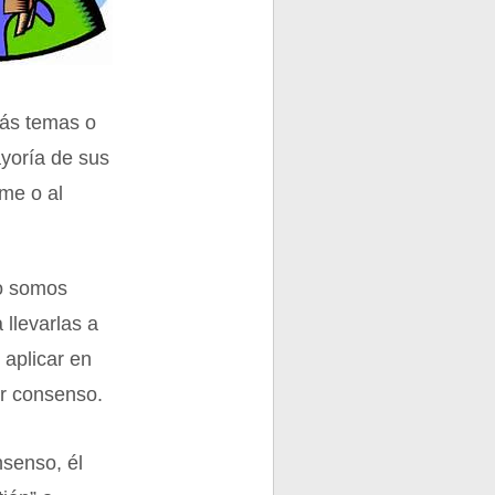
más temas o
yoría de sus
rme o al
do somos
 llevarlas a
aplicar en
or consenso.
nsenso, él