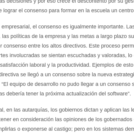
as decisiones y por eso crece el descontento por su ges
 lograr el consenso para formar en la escuela un centro 
 empresarial, el consenso es igualmente importante. La
, las políticas de la empresa y las metas a largo plazo s
r consenso entre los altos directivos. Este proceso perm
rtes involucradas se sientan escuchadas y valoradas, l
satisfacción laboral y la productividad. Ejemplos de esto
 directiva se llegó a un consenso sobre la nueva estrateg
 “El equipo de desarrollo no pudo llegar a un consenso 
cas debería tener la próxima actualización del software”.
al, en las autarquías, los gobiernos dictan y aplican las l
 tener en consideración las opiniones de los gobernados
mplirlas o exponerse al castigo; pero en los sistemas de