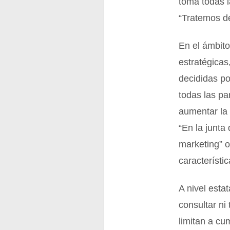
toma todas l
“Tratemos de
En el ámbito
estratégicas
decididas po
todas las pa
aumentar la 
“En la junta
marketing” o
característi
A nivel estat
consultar ni
limitan a cu