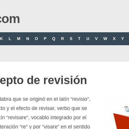
com
K
L
M
N
O
P
Q
R
S
T
U
V
W
X
Y
epto de revisión
abra que se originó en el latín “revisio”,
cto y el efecto de revisar, verbo que se
tín “revisare”, vocablo integrado por el
iteración “re” y por “visare” en el sentido