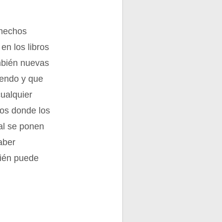
 hechos
en los libros
mbién nuevas
iendo y que
cualquier
tos donde los
al se ponen
aber
bién puede