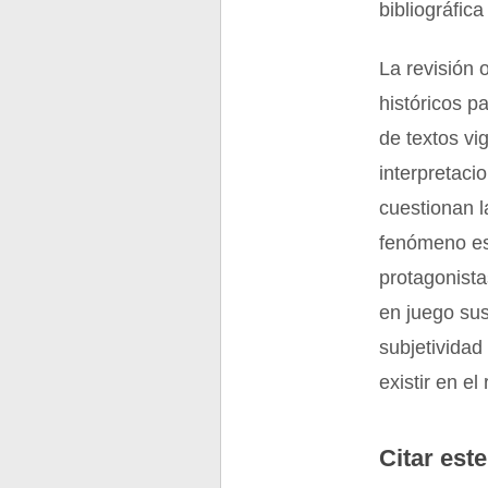
bibliográfic
La revisión 
históricos p
de textos vi
interpretaci
cuestionan l
fenómeno es
protagonista
en juego su
subjetividad
existir en el
Citar este