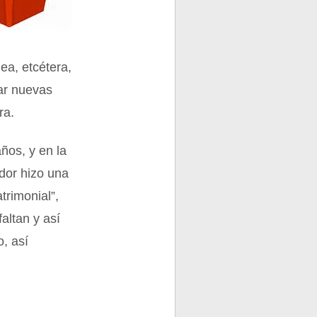
dea, etcétera,
car nuevas
ra.
años, y en la
ador hizo una
trimonial”,
altan y así
o, así