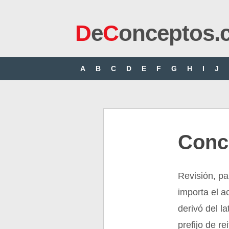
D
e
C
onceptos.
A
B
C
D
E
F
G
H
I
J
Conc
Revisión, pal
importa el a
derivó del la
prefijo de re