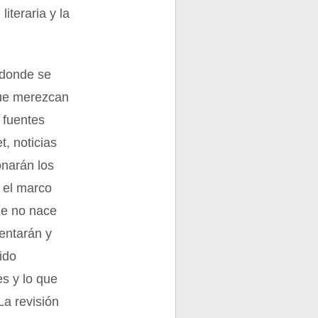
iteraria y la
, donde se
que merezcan
s fuentes
t, noticias
onarán los
r el marco
que no nace
ientarán y
ido
es y lo que
La revisión