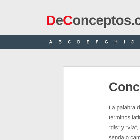
D
e
C
onceptos.
A
B
C
D
E
F
G
H
I
J
Conc
La palabra d
términos lati
“dis” y “vía
senda o cam