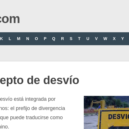
com
K
L
M
N
O
P
Q
R
S
T
U
V
W
X
Y
epto de desvío
esvío está integrada por
nos: el prefijo de divergencia
”, que puede traducirse como
ino.