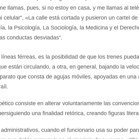
me llamas, pues, si no estoy en casa, y me llamas al teléf
i celular”, «La calle está cortada y pusieron un cartel d
ría, la Psicología, La Sociología, la Medicina y el Derec
las conductas desviadas”.
 líneas férreas, es la posibilidad de que los trenes pued
 que están circulando, a otra, en general, bajando la velo
arato que consta de agujas móviles, apoyadas en una ag
aíl.
ético consiste en alterar voluntariamente las convencio
persiguiendo una finalidad retórica, creando figuras litera
 administrativos, cuando el funcionario usa su poder par