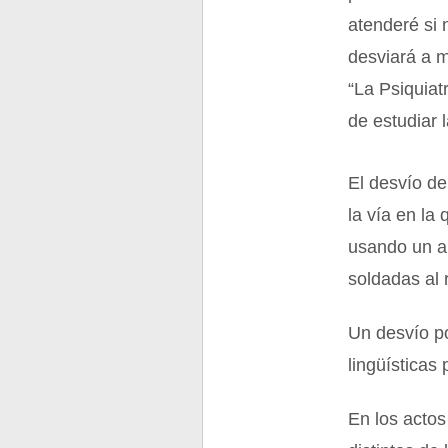
atenderé si 
desviará a m
“La Psiquiat
de estudiar 
El desvío de
la vía en la
usando un ap
soldadas al r
Un desvío po
lingüísticas 
En los actos