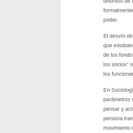
distintos de
formalmente 
poder.
El desvío de
que estaban
de los fondo
los socios” 
los funciona
En Sociolog
parámetros 
pensar y act
persona tran
movimiento L