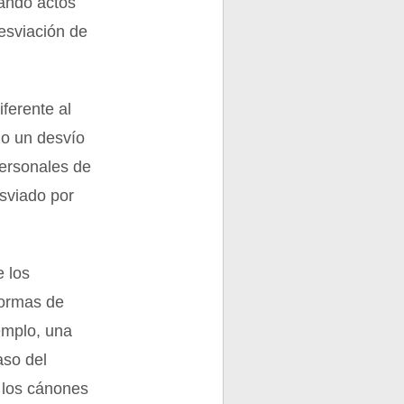
zando actos
desviación de
iferente al
zo un desvío
personales de
esviado por
e los
formas de
emplo, una
aso del
 los cánones