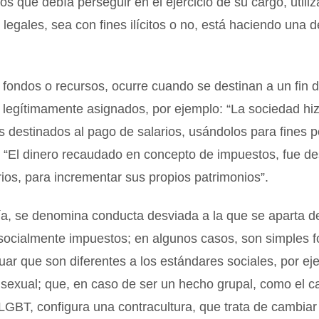
 los que debía perseguir en el ejercicio de su cargo, utili
legales, sea con fines ilícitos o no, está haciendo una 
 fondos o recursos, ocurre cuando se destinan a un fin d
 legítimamente asignados, por ejemplo: “La sociedad hi
s destinados al pago de salarios, usándolos para fines 
o “El dinero recaudado en concepto de impuestos, fue d
rios, para incrementar sus propios patrimonios”.
ía, se denomina conducta desviada a la que se aparta d
socialmente impuestos; en algunos casos, son simples 
uar que son diferentes a los estándares sociales, por ej
sexual; que, en caso de ser un hecho grupal, como el c
GBT, configura una contracultura, que trata de cambiar