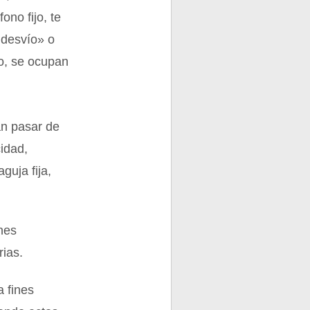
ono fijo, te
e desvío» o
ho, se ocupan
an pasar de
cidad,
uja fija,
nes
rias.
a fines