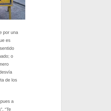
e por una
que es
sentido
nado; o
úmero
 desvía
ta de los
 pues a
”, “Te