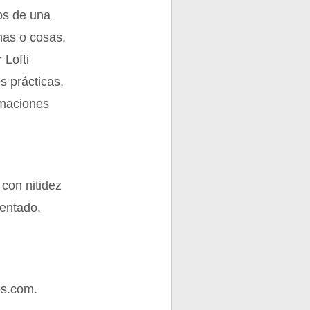
tos de una
nas o cosas,
 Lofti
s prácticas,
rmaciones
con nitidez
sentado.
os.com.