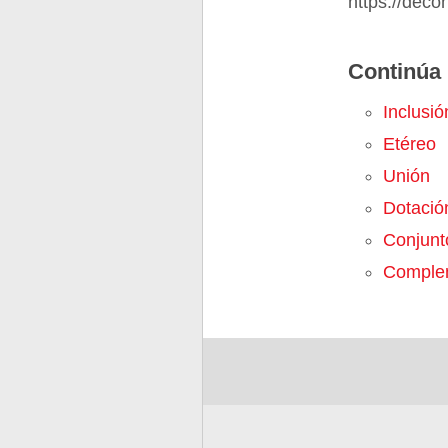
https://deco
Continúa 
Inclusió
Etéreo
Unión
Dotació
Conjunt
Comple