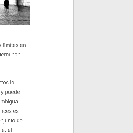
s límites en
 terminan
tos le
 y puede
 ambigua,
onces es
onjunto de
le, el