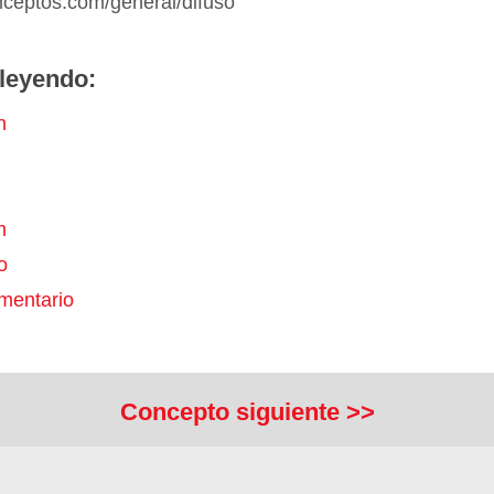
nceptos.com/general/difuso
leyendo:
n
n
o
mentario
Concepto siguiente >>