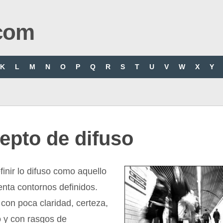
com
K
L
M
N
O
P
Q
R
S
T
U
V
W
X
Y
epto de difuso
nir lo difuso como aquello
nta contornos definidos.
con poca claridad, certeza,
o y con rasgos de