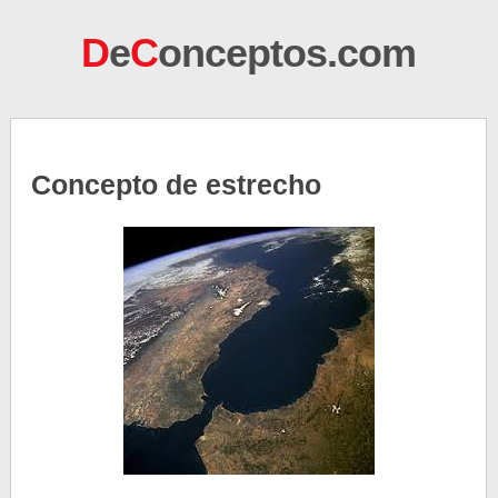
D
e
C
onceptos.com
Concepto de estrecho