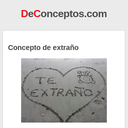
D
e
C
onceptos.com
Concepto de extraño