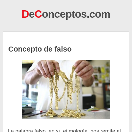
D
e
C
onceptos.com
Concepto de falso
La palabra falso, en su etimología, nos remite al