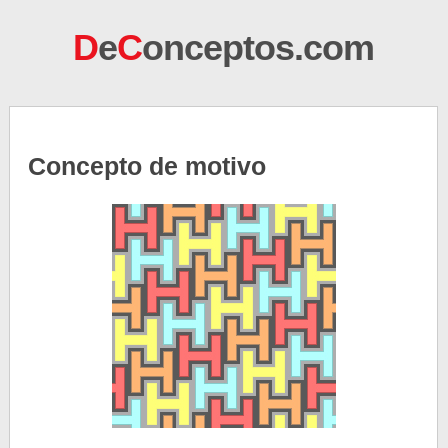
D
e
C
onceptos.com
Concepto de motivo