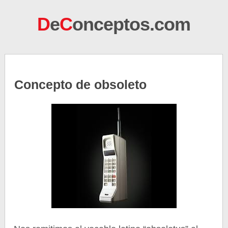
D
e
C
onceptos.com
Concepto de obsoleto