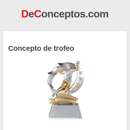
D
e
C
onceptos.com
Concepto de trofeo