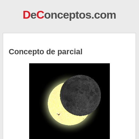
D
e
C
onceptos.com
Concepto de parcial