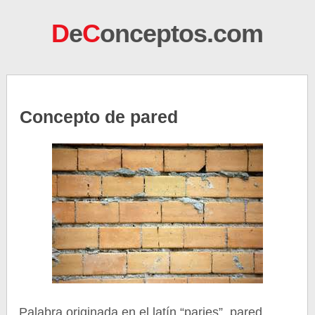
D
e
C
onceptos.com
Concepto de pared
Palabra originada en el latín “paries”, pared,