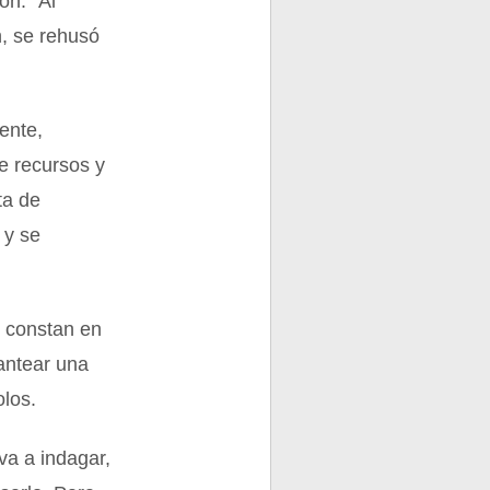
ón: “Al
n, se rehusó
ente,
de recursos y
ta de
 y se
e constan en
lantear una
olos.
va a indagar,