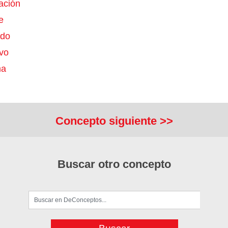
ación
e
ado
ivo
ma
Concepto siguiente >>
Buscar otro concepto