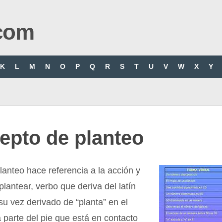
com
K
L
M
N
O
P
Q
R
S
T
U
V
W
X
Y
epto de planteo
lanteo hace referencia a la acción y
plantear, verbo que deriva del latín
 su vez derivado de “planta” en el
a parte del pie que está en contacto