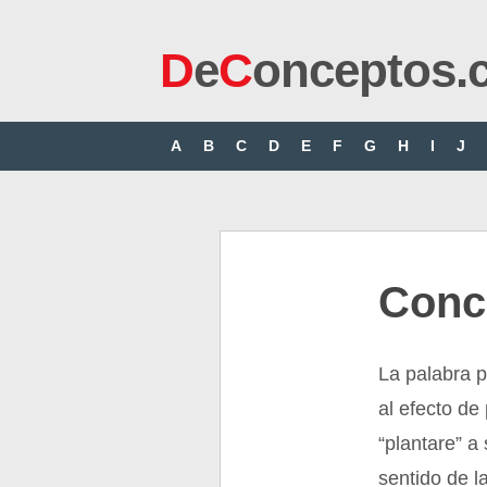
D
e
C
onceptos.
A
B
C
D
E
F
G
H
I
J
Conc
La palabra p
al efecto de 
“plantare” a
sentido de l