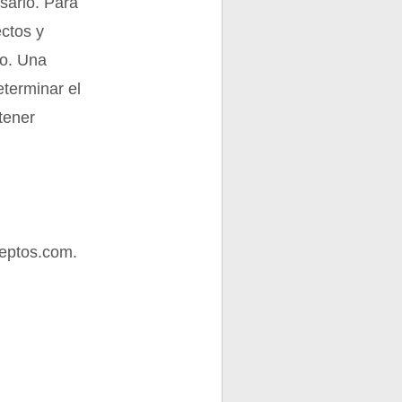
isarlo. Para
ectos y
vo. Una
eterminar el
tener
eptos.com.