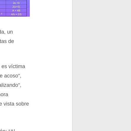
da, un
stas de
e es víctima
e acoso”,
alizando”,
hora
e vista sobre