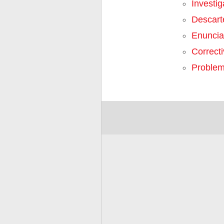
Investig
Descart
Enunci
Correct
Proble