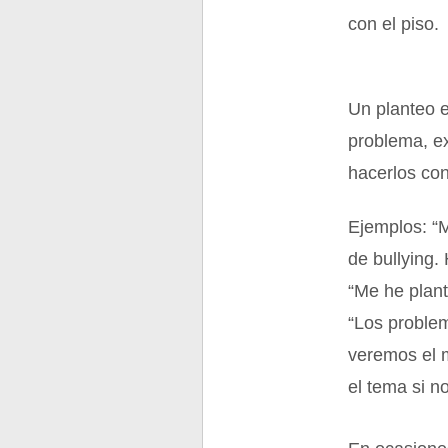
con el piso.
Un planteo e
problema, ex
hacerlos con
Ejemplos: “M
de bullying.
“Me he plant
“Los proble
veremos el m
el tema si n