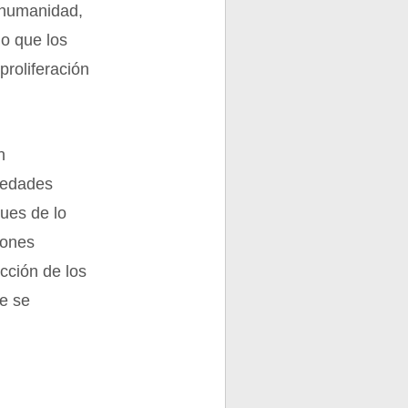
a humanidad,
lo que los
roliferación
n
rmedades
pues de lo
iones
ucción de los
ue se