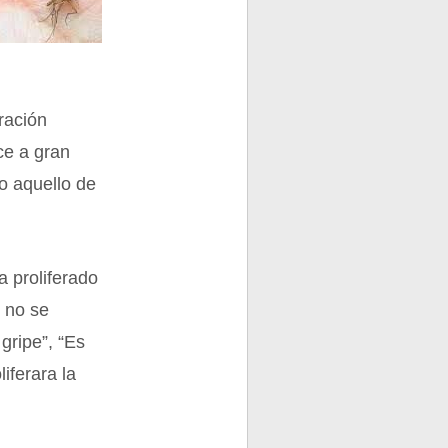
ración
ce a gran
o aquello de
a proliferado
i no se
gripe”, “Es
iferara la