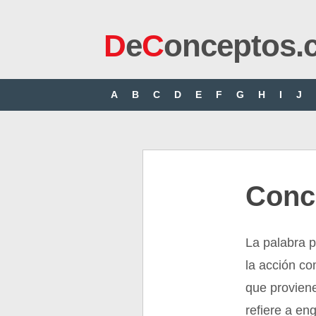
D
e
C
onceptos.
A
B
C
D
E
F
G
H
I
J
Conce
La palabra p
la acción com
que proviene
refiere a en