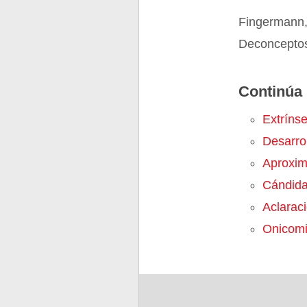
Fingermann,
Deconceptos
Continúa 
Extríns
Desarro
Aproxim
Cándid
Aclarac
Onicomi