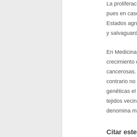
La prolifera
pues en caso
Estados agru
y salvaguard
En Medicina,
crecimiento
cancerosas. 
contrario no
genéticas el
tejidos veci
denomina me
Citar este