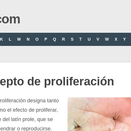
com
K
L
M
N
O
P
Q
R
S
T
U
V
W
X
Y
pto de proliferación
roliferación designa tanto
o el efecto de proliferar,
 del latín prole, que se
gendrar o reproducirse.