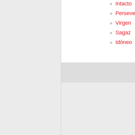
Intacto
Perseve
Virgen
Sagaz
Idóneo