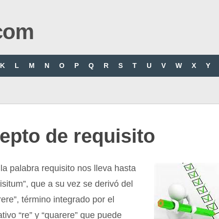
com
K
L
M
N
O
P
Q
R
S
T
U
V
W
X
Y
pto de requisito
 la palabra requisito nos lleva hasta
uisitum”, que a su vez se derivó del
rere”, término integrado por el
rativo “re” y “quarere” que puede