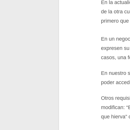
En la actual
de la otra c
primero que f
En un negoci
expresen su 
casos, una f
En nuestro s
poder acced
Otros requis
modifican: “
que hierva” 