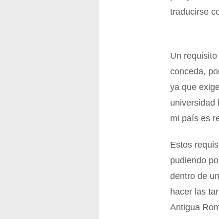
traducirse c
Un requisito
conceda, por
ya que exige
universidad 
mi país es r
Estos requis
pudiendo por
dentro de un
hacer las ta
Antigua Rom