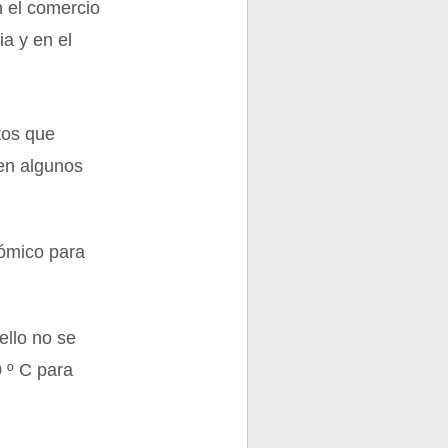
n el comercio
ia y en el
tos que
 en algunos
nómico para
ello no se
 º C para