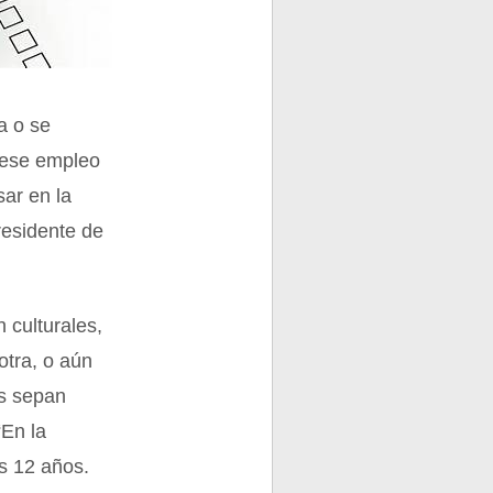
a o se
n ese empleo
sar en la
residente de
 culturales,
otra, o aún
es sepan
“En la
s 12 años.