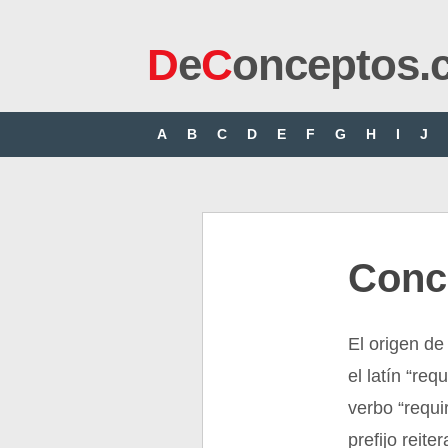
D
e
C
onceptos.
A
B
C
D
E
F
G
H
I
J
Conce
El origen de
el latín “req
verbo “requi
prefijo reite