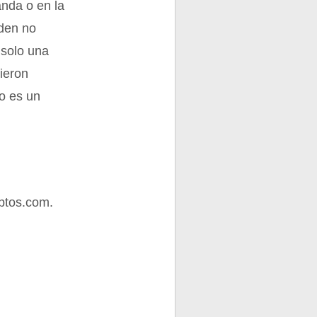
anda o en la
eden no
 solo una
dieron
no es un
ptos.com.