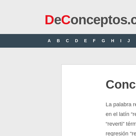
D
e
C
onceptos.
A
B
C
D
E
F
G
H
I
J
Conc
La palabra r
en el latín “
“reverti” tér
regresión “re