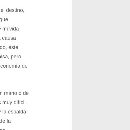
el destino,
 que
 mi vida
a causa
do, éste
lsa, pero
 economía de
 un mano o de
muy difícil.
y la espalda
de la