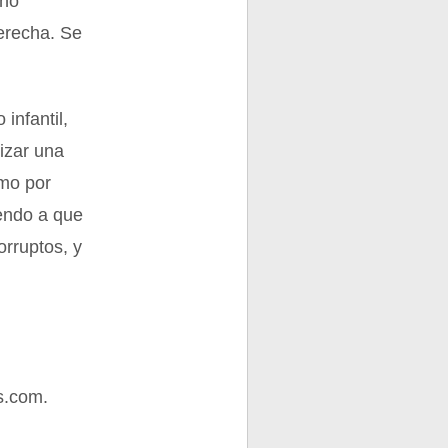
ano
derecha. Se
infantil,
izar una
omo por
iendo a que
orruptos, y
s.com.