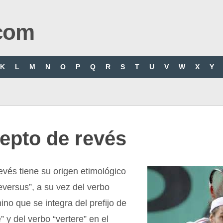
com
K
L
M
N
O
P
Q
R
S
T
U
V
W
X
Y
epto de revés
evés tiene su origen etimológico
reversus”, a su vez del verbo
mino que se integra del prefijo de
” y del verbo “vertere” en el