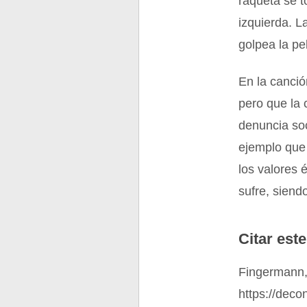
raqueta se 
izquierda. L
golpea la pe
En la canció
pero que la 
denuncia so
ejemplo que 
los valores 
sufre, siend
Citar este
Fingermann, 
https://dec