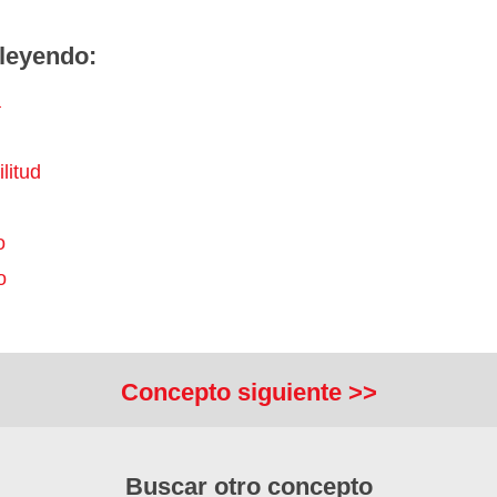
leyendo:
a
litud
o
o
Concepto siguiente >>
Buscar otro concepto