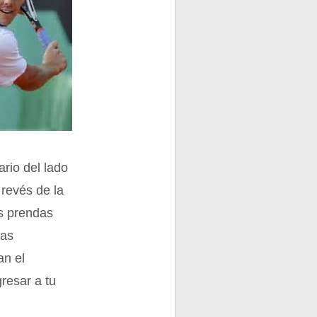
rio del lado
 revés de la
as prendas
las
an el
resar a tu