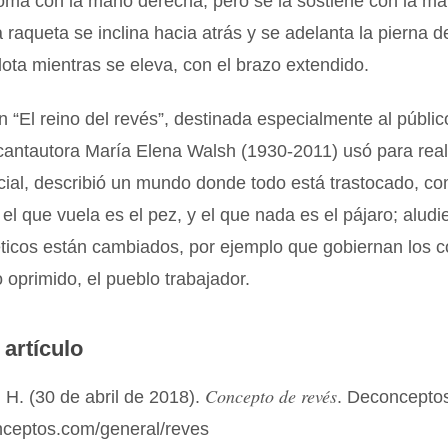
toma con la mano derecha, pero se la sostiene con la m
a raqueta se inclina hacia atrás y se adelanta la pierna 
lota mientras se eleva, con el brazo extendido.
n “El reino del revés”, destinada especialmente al público 
cantautora María Elena Walsh (1930-2011) usó para real
cial, describió un mundo donde todo está trastocado, c
el que vuela es el pez, y el que nada es el pájaro; alud
éticos están cambiados, por ejemplo que gobiernan los c
o oprimido, el pueblo trabajador.
 artículo
Concepto de revés
H. (30 de abril de 2018).
. Deconcepto
onceptos.com/general/reves