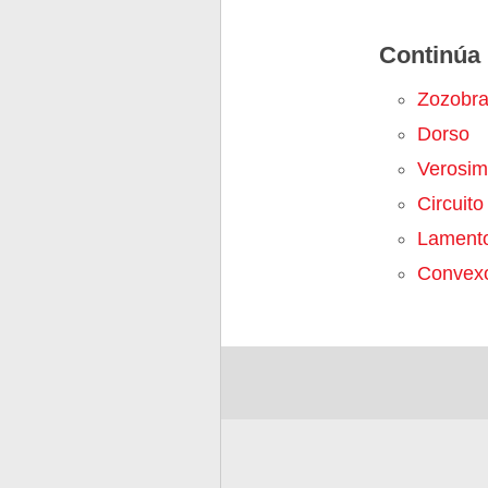
Continúa 
Zozobr
Dorso
Verosimi
Circuito
Lament
Convex