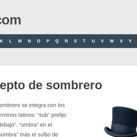
com
K
L
M
N
O
P
Q
R
S
T
U
V
W
X
Y
epto de sombrero
ombrero se integra con los
rminos latinos: “sub” prefijo
debajo”, “umbra” en el
sombra” más el sufijo de