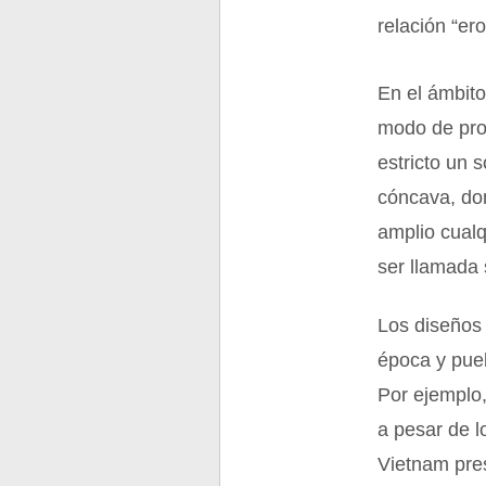
relación “ero
En el ámbito
modo de prot
estricto un 
cóncava, don
amplio cual
ser llamada
Los diseños 
época y pueb
Por ejemplo
a pesar de l
Vietnam pre