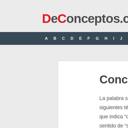
D
e
C
onceptos.
A
B
C
D
E
F
G
H
I
J
Conc
La palabra s
siguientes té
que indica “
sentido de “