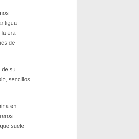
emos
antigua
 la era
ines de
l de su
lo, sencillos
nina en
reros
 que suele