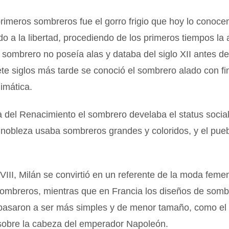
rimeros sombreros fue el gorro frigio que hoy lo conoc
o a la libertad, procediendo de los primeros tiempos la 
 sombrero no poseía alas y databa del siglo XII antes de
iete siglos más tarde se conoció el sombrero alado con f
limática.
 del Renacimiento el sombrero develaba el status socia
 nobleza usaba sombreros grandes y coloridos, y el pueb
XVIII, Milán se convirtió en un referente de la moda feme
sombreros, mientras que en Francia los diseños de somb
pasaron a ser más simples y de menor tamaño, como el
sobre la cabeza del emperador Napoleón.