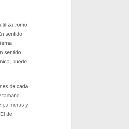
utiliza como
 En sentido
terna
en sentido
única, puede
ones de cada
 y tamaño.
e palmeras y
 El de