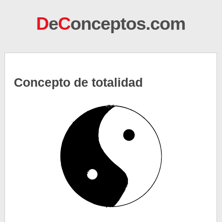
D
e
C
onceptos.com
Concepto de totalidad