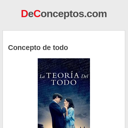
D
e
C
onceptos.com
Concepto de todo