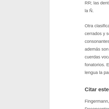
RR; las dent
la Ñ.
Otra clasifi
cerrados y s
consonantes 
además son 
cuerdas voca
fonatorios. E
lengua la pa
Citar este
Fingermann,