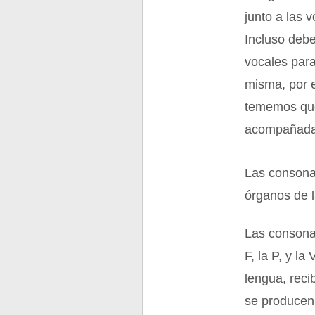
junto a las 
Incluso deb
vocales par
misma, por 
tememos que
acompañada d
Las consonan
órganos de l
Las consonan
F, la P, y l
lengua, reci
se producen l