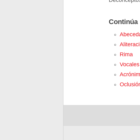
Deconceptos
Continúa 
Abeceda
Aliterac
Rima
Vocales
Acróni
Oclusió