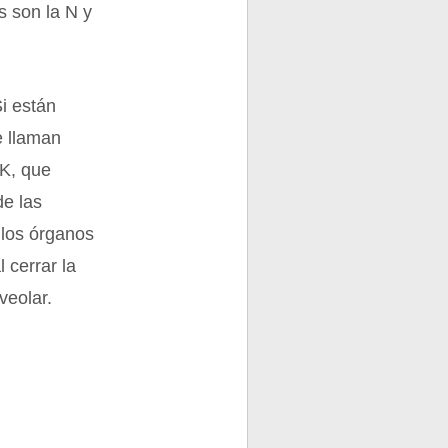
s son la N y
Si están
e llaman
 K, que
de las
 los órganos
l cerrar la
veolar.