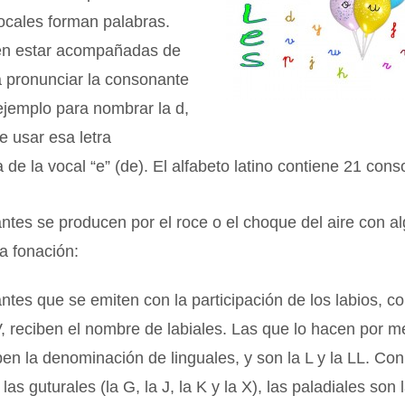
vocales forman palabras.
en estar acompañadas de
a pronunciar la consonante
ejemplo para nombrar la d,
 usar esa letra
e la vocal “e” (de). El alfabeto latino contiene 21 cons
tes se producen por el roce o el choque del aire con a
a fonación:
tes que se emiten con la participación de los labios, co
a V, reciben el nombre de labiales. Las que lo hacen por m
ben la denominación de linguales, y son la L y la LL. Con
as guturales (la G, la J, la K y la X), las paladiales son l