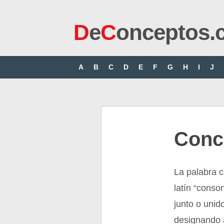
D
e
C
onceptos.
A
B
C
D
E
F
G
H
I
J
Conc
La palabra 
latín “conso
junto o unid
designando 