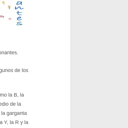
onantes.
lgunos de los
mo la B, la
edio de la
 la garganta
a Y, la R y la