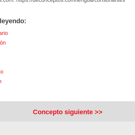
.com. https://deconceptos.com/lengua/consonantes
leyendo:
rio
ión
mo
n
Concepto siguiente >>