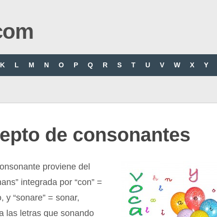
com
K
L
M
N
O
P
Q
R
S
T
U
V
W
X
Y
epto de consonantes
consonante proviene del
nans” integrada por “con” =
o, y “sonare” = sonar,
a las letras que sonando