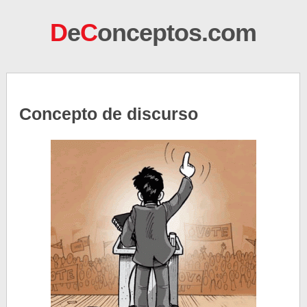
D
e
C
onceptos.com
Concepto de discurso