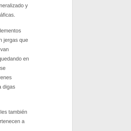
neralizado y
áficas.
elementos
n jergas que
 van
 quedando en
 se
venes
a digas
tiles también
ertenecen a