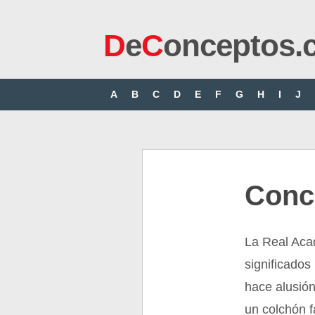
D
e
C
onceptos.
A
B
C
D
E
F
G
H
I
J
Conc
La Real Aca
significados
hace alusión
un colchón f