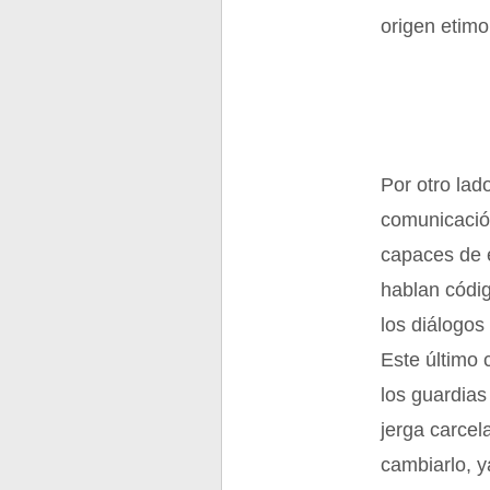
origen etimo
Por otro lad
comunicació
capaces de e
hablan códi
los diálogos 
Este último 
los guardia
jerga carcel
cambiarlo, y