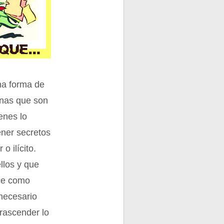
una forma de
onas que son
enes lo
ener secretos
o ilícito.
llos y que
oce como
necesario
trascender lo