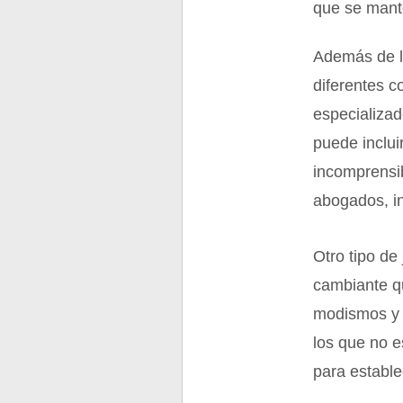
que se mant
Además de la
diferentes c
especializad
puede inclui
incomprensi
abogados, in
Otro tipo de
cambiante qu
modismos y o
los que no e
para estable