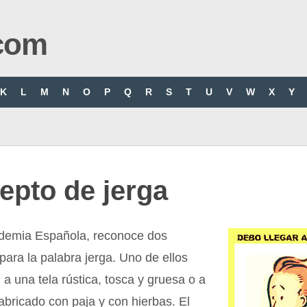
com
K
L
M
N
O
P
Q
R
S
T
U
V
W
X
Y
epto de jerga
demia Española, reconoce dos
 para la palabra jerga. Uno de ellos
 a una tela rústica, tosca y gruesa o a
abricado con paja y con hierbas. El