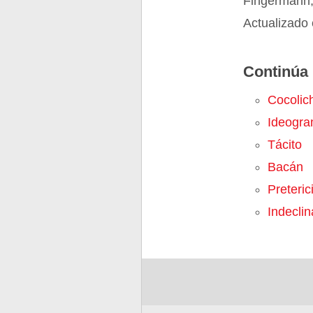
Fingermann,
Actualizado 
Continúa 
Cocolic
Ideogr
Tácito
Bacán
Preteric
Indeclin