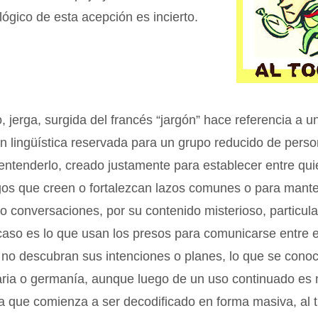
lógico de esta acepción es incierto.
o, jerga, surgida del francés “jargón” hace referencia a 
n lingüística reservada para un grupo reducido de pers
ntenderlo, creado justamente para establecer entre qui
gos que creen o fortalezcan lazos comunes o para mant
o conversaciones, por su contenido misterioso, particular 
caso es lo que usan los presos para comunicarse entre e
s no descubran sus intenciones o planes, lo que se con
aria o germanía, aunque luego de un uso continuado es 
a que comienza a ser decodificado en forma masiva, al 