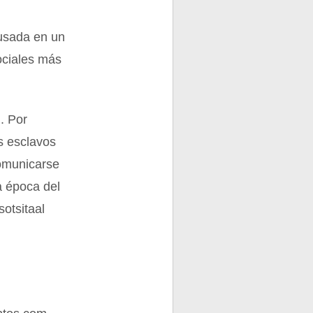
 usada en un
sociales más
. Por
s esclavos
comunicarse
a época del
sotsitaal