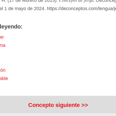
Concepto de jerga
 H. (17 de febrero de 2015).
. Deconce
el 1 de mayo de 2024. https://deconceptos.com/lengua/j
leyendo:
he
ama
ión
able
Concepto siguiente >>