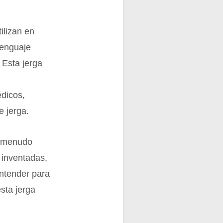
ilizan en
lenguaje
 Esta jerga
édicos,
e jerga.
 a menudo
s inventadas,
entender para
esta jerga