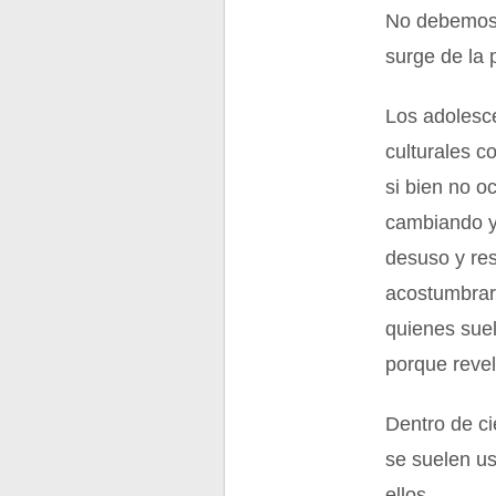
No debemos c
surge de la 
Los adolesc
culturales c
si bien no o
cambiando y
desuso y re
acostumbraro
quienes suel
porque revel
Dentro de ci
se suelen us
ellos.