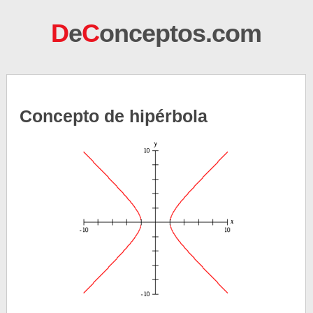
D
e
C
onceptos.com
Concepto de hipérbola