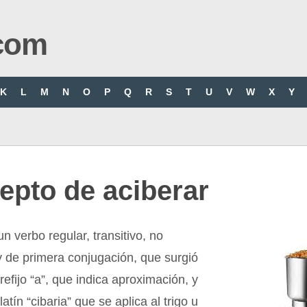
com
K
L
M
N
O
P
Q
R
S
T
U
V
W
X
Y
epto de aciberar
un verbo regular, transitivo, no
 de primera conjugación, que surgió
prefijo “a”, que indica aproximación, y
 latín “cibaria” que se aplica al trigo u