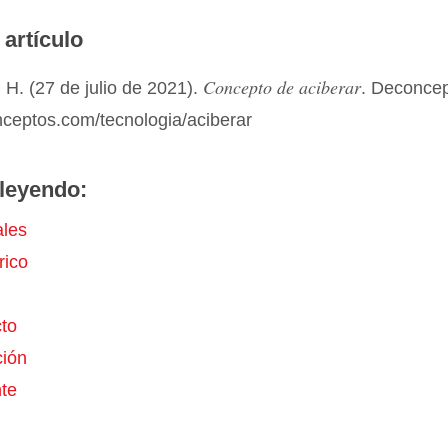
 artículo
Concepto de aciberar
H. (27 de julio de 2021).
. Deconce
nceptos.com/tecnologia/aciberar
leyendo:
ales
rico
to
ión
te