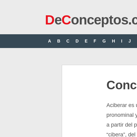
D
e
C
onceptos.
A
B
C
D
E
F
G
H
I
J
Conc
Aciberar es 
pronominal y
a partir del 
“cibera”, del