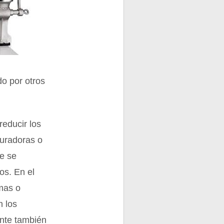
o por otros
reducir los
turadoras o
e se
os. En el
amas o
n los
ante también