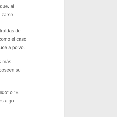
que, al
lizarse.
traídas de
 como el caso
duce a polvo.
as más
 poseen su
ido” o “El
es algo