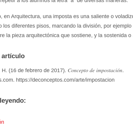
repetir a los alumnos la letra “a” de diversas maneras.
o, en Arquitectura, una imposta es una saliente o voladi
io los diferentes pisos, marcando la división, por ejempl
re la pieza arquitectónica que sostiene, y la sostenida o
 artículo
Concepto de impostación
 H. (16 de febrero de 2017).
.
.com. https://deconceptos.com/arte/impostacion
leyendo:
ón