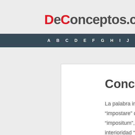
D
e
C
onceptos.
A
B
C
D
E
F
G
H
I
J
Conc
La palabra i
“impostare” 
“impositum”,
interioridad 