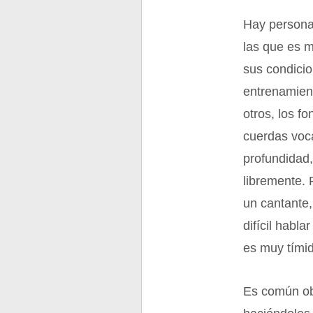
Hay persona
las que es m
sus condicio
entrenamien
otros, los f
cuerdas voca
profundidad,
libremente. 
un cantante,
difícil habl
es muy tímid
Es común ob