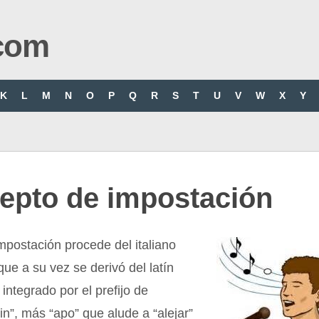
com
K
L
M
N
O
P
Q
R
S
T
U
V
W
X
Y
epto de impostación
mpostación procede del italiano
que a su vez se derivó del latín
 integrado por el prefijo de
“in”, más “apo” que alude a “alejar”