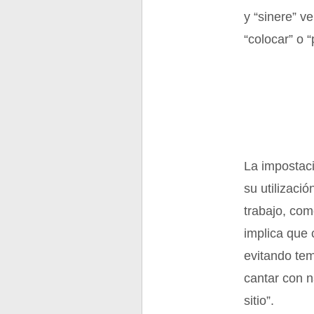
y “sinere” v
“colocar” o “
La impostaci
su utilizaci
trabajo, com
implica que 
evitando tem
cantar con n
sitio”.