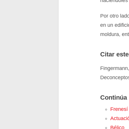
haciéndoles 
Por otro lad
en un edific
moldura, ent
Citar este
Fingermann,
Deconceptos
Continúa 
Frenesí
Actuaci
Bélico