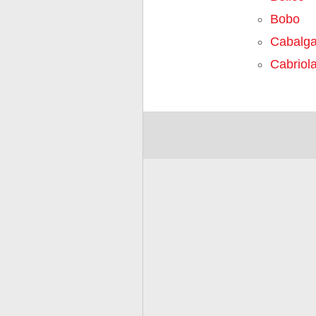
Bobo
Cabalga
Cabriol