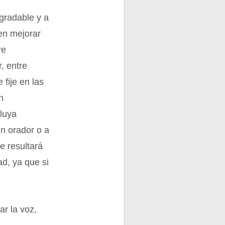
gradable y a
en mejorar
re
, entre
 fije en las
n
fluya
un orador o a
e resultará
ad, ya que si
r la voz,