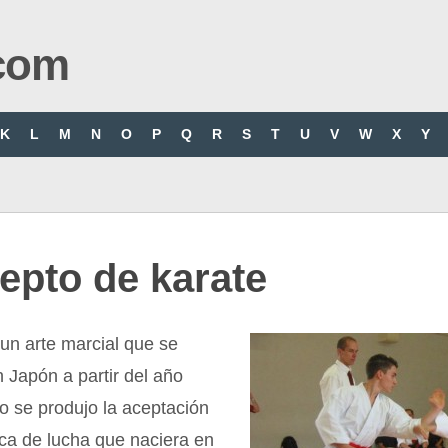
com
K
L
M
N
O
P
Q
R
S
T
U
V
W
X
Y
epto de karate
 un arte marcial que se
n Japón a partir del año
o se produjo la aceptación
ca de lucha que naciera en