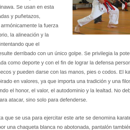
kinawa. Se usan en esta
adas y puñetazos,
armónicamente la fuerza
brio, la alineación y la
 intentando que el
esulte derribado con un único golpe. Se privilegia la pot
da como deporte y con el fin de lograr la defensa perso
ecos y pueden darse con las manos, pies o codos. El ka
rado en valores, ya que importa una tradición y una filo
endo el honor, el valor, el autodominio y la lealtad. No de
ra atacar, sino solo para defenderse.
a que se usa para ejercitar este arte se denomina karate
or una chaqueta blanca no abotonada, pantalón tambié