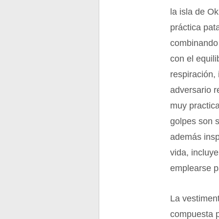
la isla de O
práctica pat
combinando 
con el equili
respiración,
adversario r
muy practica
golpes son s
además inspi
vida, incluy
emplearse pa
La vestiment
compuesta p