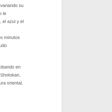
á variando su
o le
 el azul y el
os minutos
ludo
lobando en
e Shotokan,
ra oriental,