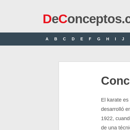
D
e
C
onceptos.
A
B
C
D
E
F
G
H
I
J
Conc
El karate es
desarrolló e
1922, cuand
de una técni