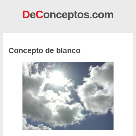
D
e
C
onceptos.com
Concepto de blanco