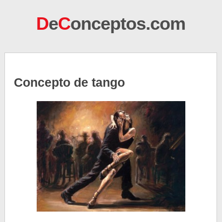
D
e
C
onceptos.com
Concepto de tango