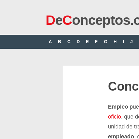
D
e
C
onceptos.
A
B
C
D
E
F
G
H
I
J
Conc
Empleo
pue
oficio
, que 
unidad de tr
empleado
, 