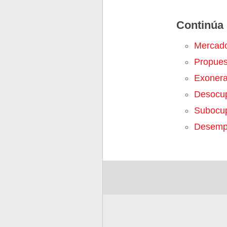
Continúa 
Mercado
Propues
Exonera
Desocu
Subocu
Desemp