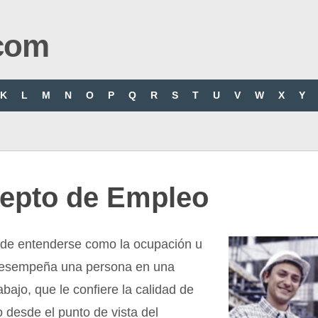
com
K
L
M
N
O
P
Q
R
S
T
U
V
W
X
Y
epto de Empleo
de entenderse como la ocupación u
desempeña una persona en una
abajo, que le confiere la calidad de
o desde el punto de vista del