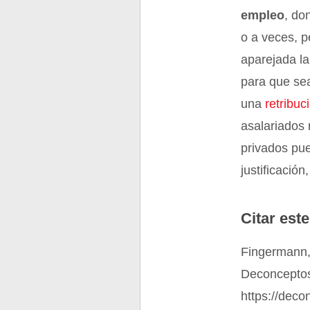
empleo
, do
o a veces, p
aparejada l
para que sea
una
retribuc
asalariados
privados pue
justificaci
Citar este
Fingermann,
Deconceptos
https://deco