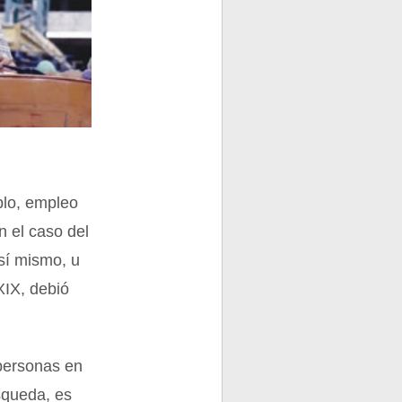
plo, empleo
 el caso del
sí mismo, u
XIX, debió
 personas en
squeda, es