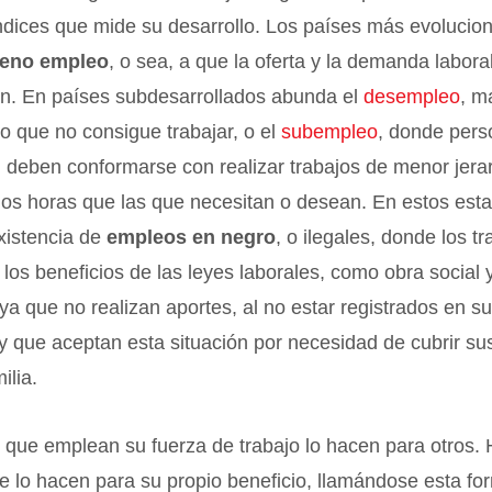
ndices que mide su desarrollo. Los países más evolucio
leno empleo
, o sea, a que la oferta y la demanda labora
n. En países subdesarrollados abunda el
desempleo
, m
ro que no consigue trabajar, o el
subempleo
, donde per
 deben conformarse con realizar trabajos de menor jera
nos horas que las que necesitan o desean. En estos est
existencia de
empleos en negro
, o ilegales, donde los t
los beneficios de las leyes laborales, como obra social 
n ya que no realizan aportes, al no estar registrados en s
 que aceptan esta situación por necesidad de cubrir su
ilia.
 que emplean su fuerza de trabajo lo hacen para otros.
e lo hacen para su propio beneficio, llamándose esta f