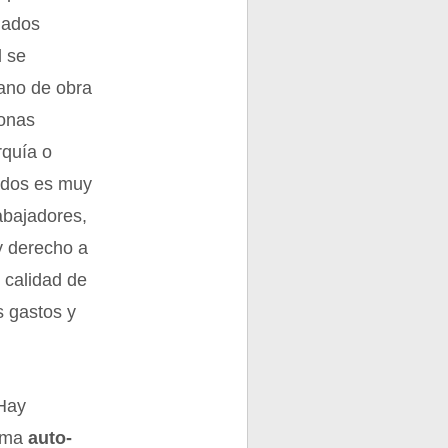
nados
l se
ano de obra
sonas
rquía o
ados es muy
rabajadores,
y derecho a
u calidad de
s gastos y
 Hay
orma
auto-