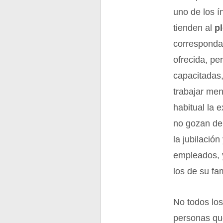
uno de los í
tienden al
p
corresponda
ofrecida, pe
capacitadas,
trabajar me
habitual la 
no gozan de 
la jubilació
empleados, y
los de su fam
No todos los
personas qu