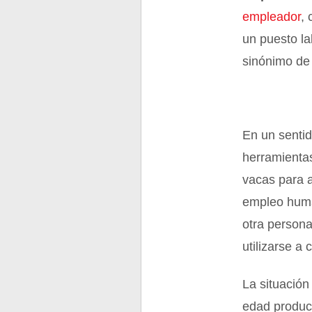
empleador
,
un puesto l
sinónimo d
En un senti
herramienta
vacas para a
empleo huma
otra persona
utilizarse a
La situación
edad produc