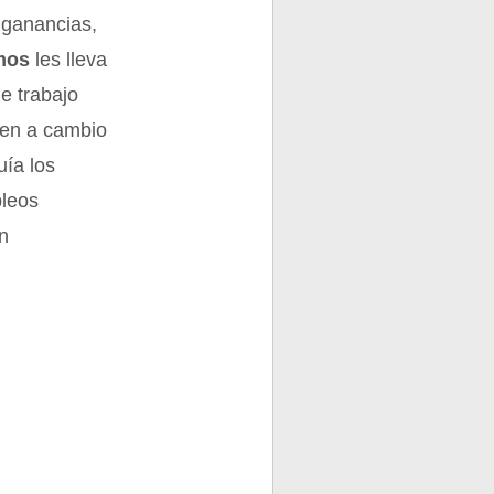
a ganancias,
mos
les lleva
e trabajo
ben a cambio
uía los
pleos
in