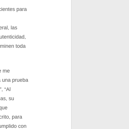
cientes para
ral, las
tenticidad,
iminen toda
fe me
a una prueba
, “Al
mas, su
 que
crito, para
umplido con