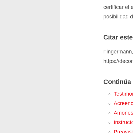
certificar e
posibilidad
Citar este
Fingermann, 
https://deco
Continúa 
Testimo
Acreenc
Amones
Instruct
Preavis