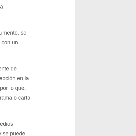
ba
cumento, se
a con un
ente de
epción en la
por lo que,
grama o carta
medios
ue se puede