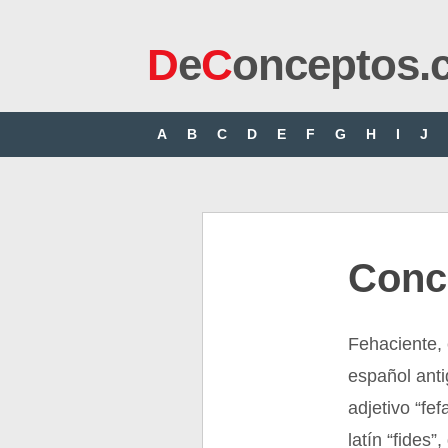
D
e
C
onceptos.
A
B
C
D
E
F
G
H
I
J
Conc
Fehaciente, 
español anti
adjetivo “fef
latín “fides”,