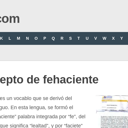
com
K
L
M
N
O
P
Q
R
S
T
U
V
W
X
Y
epto de fehaciente
es un vocablo que se derivó del
guo. En esta lengua, se formó el
aciente” palabra integrada por “fe”, del
 que significa “lealtad”, y por “faciete”