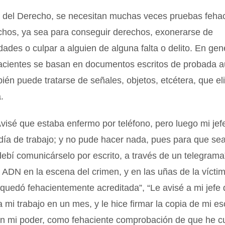
o del Derecho, se necesitan muchas veces pruebas feha
echos, ya sea para conseguir derechos, exonerarse de
dades o culpar a alguien de alguna falta o delito. En gene
acientes se basan en documentos escritos de probada au
én puede tratarse de señales, objetos, etcétera, que el
.
visé que estaba enfermo por teléfono, pero luego mi je
día de trabajo; y no pude hacer nada, pues para que se
debí comunicárselo por escrito, a través de un telegrama”
 ADN en la escena del crimen, y en las uñas de la vícti
 quedó fehacientemente acreditada”, “Le avisé a mi jefe
a mi trabajo en un mes, y le hice firmar la copia de mi es
n mi poder, como fehaciente comprobación de que he c