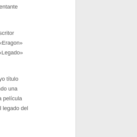
sentante
critor
 «Eragon»
o «Legado»
o título
endo una
 película
 legado del