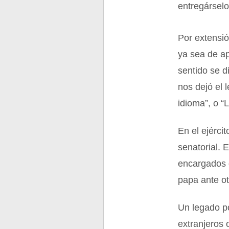
entregárselo 
Por extensió
ya sea de ap
sentido se d
nos dejó el 
idioma”, o “
En el ejérci
senatorial. 
encargados d
papa ante o
Un legado po
extranjeros 