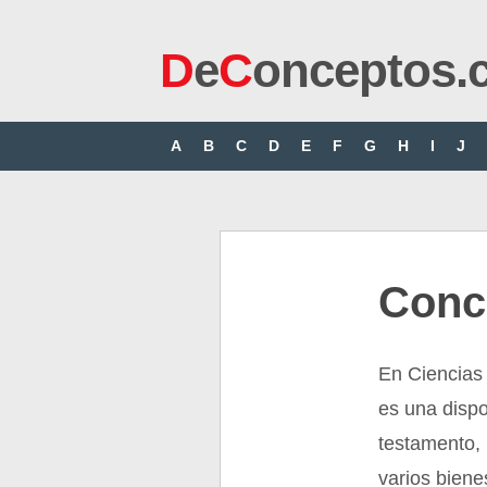
D
e
C
onceptos.
A
B
C
D
E
F
G
H
I
J
Conc
En Ciencias 
es una dispo
testamento, 
varios biene