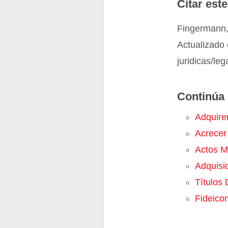
Citar este
Fingermann,
Actualizado 
juridicas/le
Continúa 
Adquire
Acrecer
Actos M
Adquisi
Títulos 
Fideico