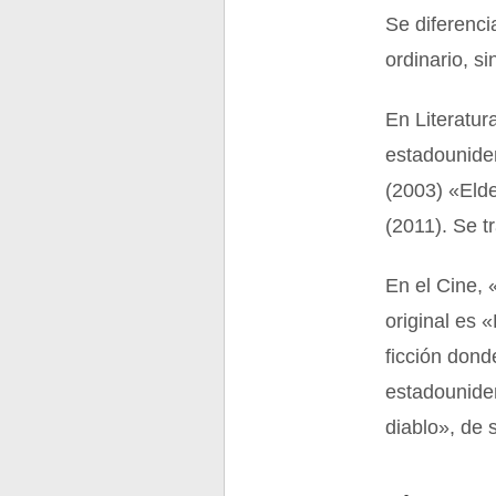
Se diferenci
ordinario, si
En Literatur
estadouniden
(2003) «Elde
(2011). Se t
En el Cine, 
original es 
ficción dond
estadounide
diablo», de s