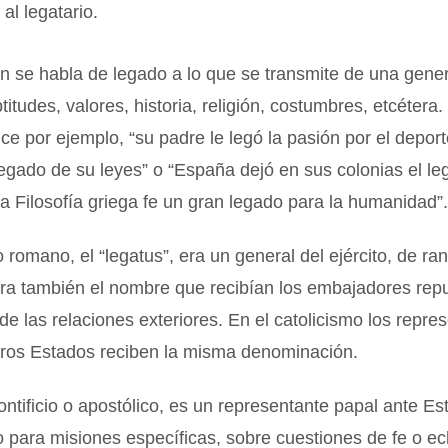
al legatario.
n se habla de legado a lo que se transmite de una gener
titudes, valores, historia, religión, costumbres, etcétera.
ice por ejemplo, “su padre le legó la pasión por el depor
legado de su leyes” o “España dejó en sus colonias el l
La Filosofía griega fe un gran legado para la humanidad”
to romano, el “legatus”, era un general del ejército, de ra
Era también el nombre que recibían los embajadores rep
e las relaciones exteriores. En el catolicismo los repre
tros Estados reciben la misma denominación.
ntificio o apostólico, es un representante papal ante E
o para misiones específicas, sobre cuestiones de fe o ecl