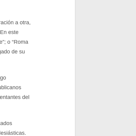
ación a otra,
 En este
te”; o “Roma
egado de su
.
ngo
ublicanos
sentantes del
stados
esiásticas.