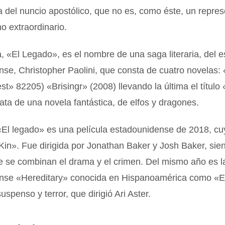
a del nuncio apostólico, que no es, como éste, un repre
no extraordinario.
a, «El Legado», es el nombre de una saga literaria, del es
se, Christopher Paolini, que consta de cuatro novelas:
st» 82205) «Brisingr» (2008) llevando la última el títul
rata de una novela fantástica, de elfos y dragones.
«El legado» es una película estadounidense de 2018, cuy
«Kin». Fue dirigida por Jonathan Baker y Josh Baker, si
e se combinan el drama y el crimen. Del mismo año es la
nse «Hereditary» conocida en Hispanoamérica como «El
uspenso y terror, que dirigió Ari Aster.