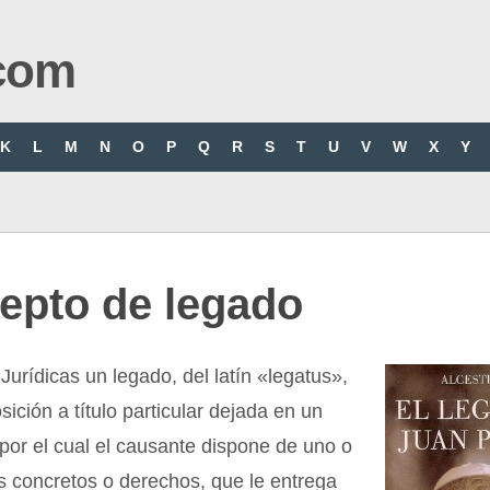
com
K
L
M
N
O
P
Q
R
S
T
U
V
W
X
Y
epto de legado
Jurídicas un legado, del latín «legatus»,
sición a título particular dejada en un
por el cual el causante dispone de uno o
s concretos o derechos, que le entrega