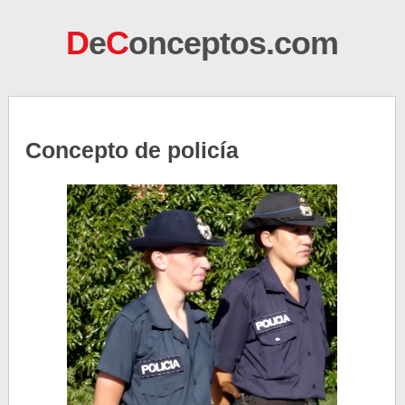
D
e
C
onceptos.com
Concepto de policía