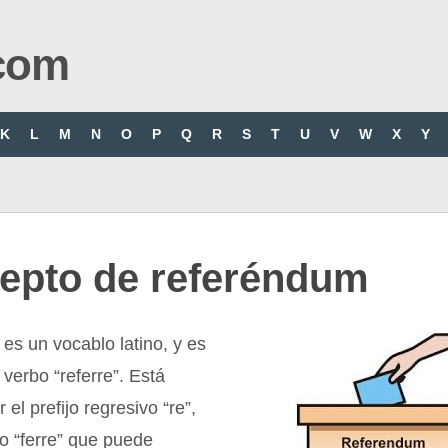
com
K
L
M
N
O
P
Q
R
S
T
U
V
W
X
Y
epto de referéndum
s un vocablo latino, y es
 verbo “referre”. Está
 el prefijo regresivo “re”,
bo “ferre” que puede