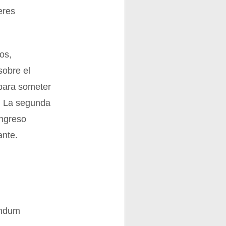
eres
os,
sobre el
 para someter
e. La segunda
ongreso
ante.
endum