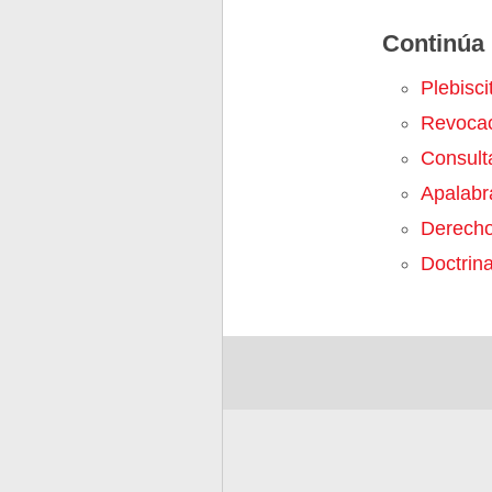
Continúa 
Plebisci
Revoca
Consult
Apalabr
Derecho
Doctrin