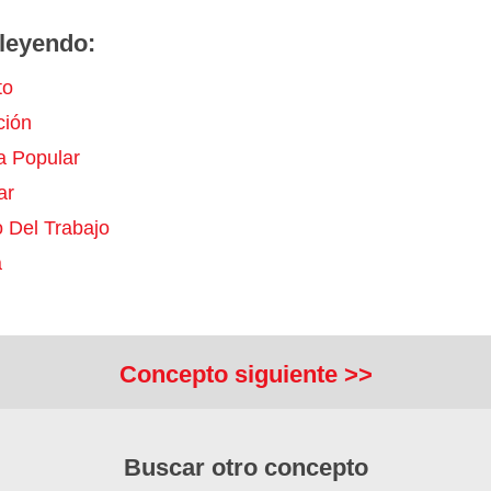
leyendo:
to
ción
a Popular
ar
 Del Trabajo
a
Concepto siguiente >>
Buscar otro concepto