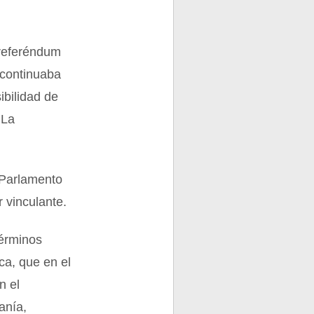
 referéndum
o continuaba
ibilidad de
 La
 Parlamento
 vinculante.
términos
ica, que en el
n el
anía,