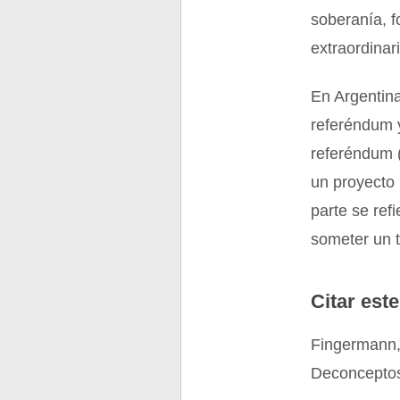
soberanía, f
extraordinari
En Argentina
referéndum y
referéndum (
un proyecto 
parte se ref
someter un t
Citar este
Fingermann,
Deconceptos