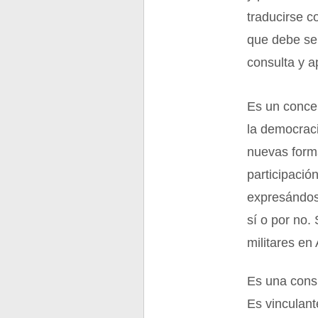
traducirse c
que debe ser
consulta y a
Es un concep
la democraci
nuevas form
participació
expresándose
sí o por no.
militares en
Es una consu
Es vinculant