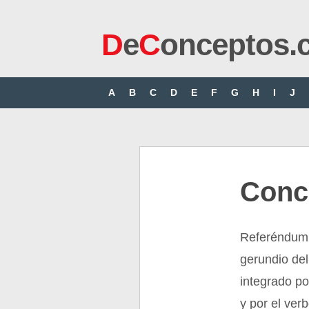
D
e
C
onceptos.
A
B
C
D
E
F
G
H
I
J
Conc
Referéndum e
gerundio del
integrado por
y por el ver