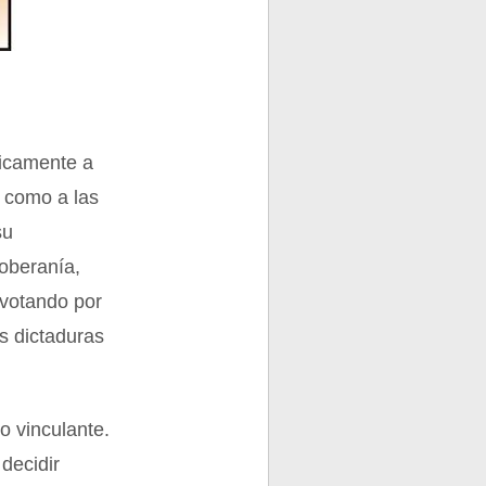
ficamente a
, como a las
su
soberanía,
 votando por
s dictaduras
o vinculante.
decidir