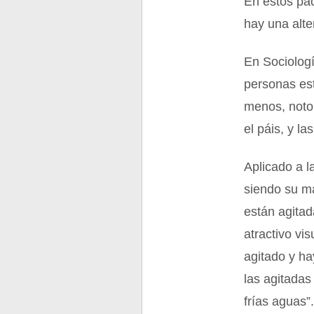
En estos pa
hay una alte
En Sociologí
personas est
menos, noto
el páis, y l
Aplicado a l
siendo su m
están agitad
atractivo vi
agitado y ha
las agitadas
frías aguas”