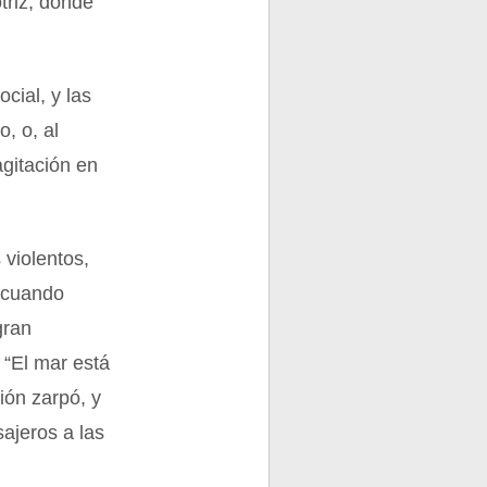
triz, donde
cial, y las
, o, al
gitación en
 violentos,
s cuando
gran
: “El mar está
ión zarpó, y
ajeros a las