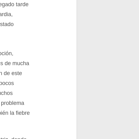
legado tarde
ardia,
estado
oción,
nes de mucha
n de este
 pocos
muchos
n problema
ién la fiebre