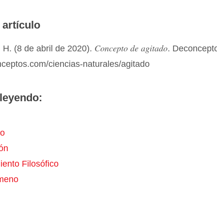
 artículo
Concepto de agitado
H. (8 de abril de 2020).
. Deconcept
nceptos.com/ciencias-naturales/agitado
leyendo:
to
ión
ento Filosófico
meno