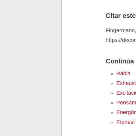
Citar este
Fingermann, 
https://deco
Continúa 
Rabia
Exhaus
Excitac
Pensami
Energú
Frenesí