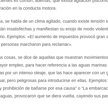
cientes es común, además, que exista agitación psicomo
ración en la conducta motora.
a, se habla de un clima agitado, cuando existe tensión so
án insatisfechas y manifiestan su enojo de modo violento
rio. Ejemplos: «El aumento de impuestos provocó gran a
as personas marcharon para reclamar».
as cosas, se dice de aquellas que muestran movimientos
ayor empleo, para hacer referencia a las aguas marina
as por un intenso oleaje, que las hace aparecer con un 
sual, pero peligrosas para introducirse en ellas. Ejemplos
y prohibición de bañarse por esa causa” o “La embarcac
 aguas, provocaron que se diera vuelta, cayendo sus pas
.