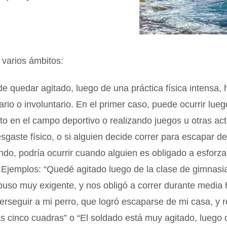
 varios ámbitos:
e quedar agitado, luego de una práctica física intensa,
rio o involuntario. En el primer caso, puede ocurrir lue
o en el campo deportivo o realizando juegos u otras ac
sgaste físico, o si alguien decide correr para escapar de
ndo, podría ocurrir cuando alguien es obligado a esforz
 Ejemplos: “Quedé agitado luego de la clase de gimnasi
puso muy exigente, y nos obligó a correr durante media 
erseguir a mi perro, que logró escaparse de mi casa, y r
as cinco cuadras” o “El soldado está muy agitado, luego 