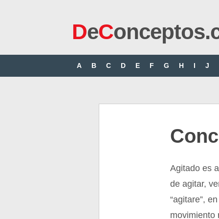
D
e
C
onceptos.
A
B
C
D
E
F
G
H
I
J
Conc
Agitado es a
de agitar, v
“agitare”, e
movimiento r