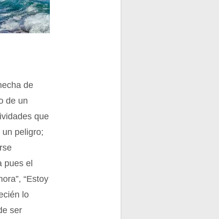
 hecha de
go de un
tividades que
 un peligro;
arse
a pues el
hora”, “Estoy
ecién lo
de ser