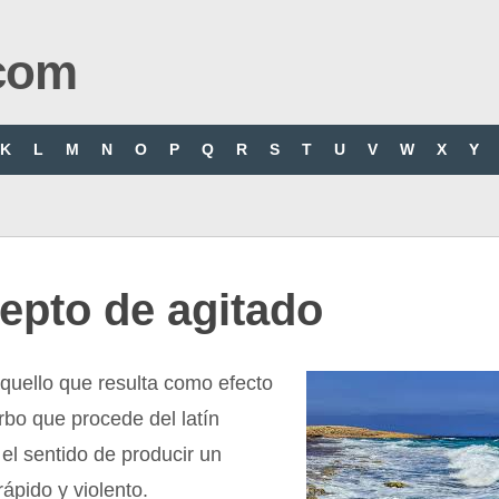
com
K
L
M
N
O
P
Q
R
S
T
U
V
W
X
Y
epto de agitado
quello que resulta como efecto
erbo que procede del latín
n el sentido de producir un
ápido y violento.