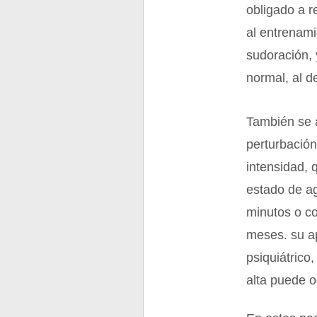
obligado a r
al entrenami
sudoración, 
normal, al d
También se a
perturbación
intensidad, 
estado de ag
minutos o co
meses. su a
psiquiátrico
alta puede o