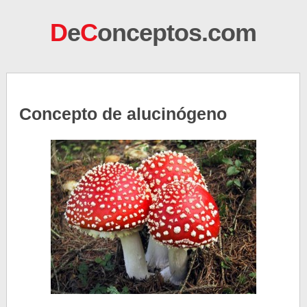
D
e
C
onceptos.com
Concepto de alucinógeno