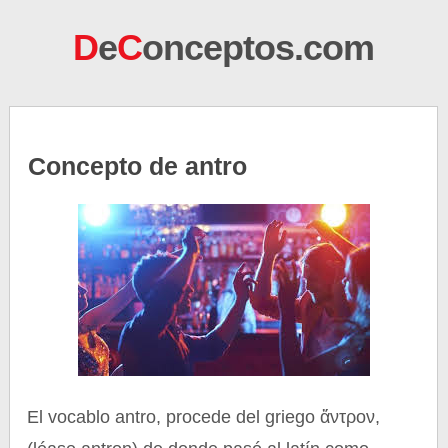
D
e
C
onceptos.com
Concepto de antro
El vocablo antro, procede del griego ἄντρον,