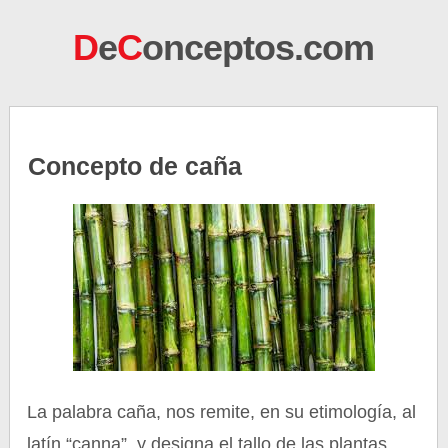
D
e
C
onceptos.com
Concepto de caña
La palabra caña, nos remite, en su etimología, al
latín “canna”, y designa el tallo de las plantas