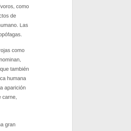
ívoros, como
ctos de
 humano. Las
opófagas.
 rojas como
enominan,
nque también
sica humana
a aparición
e carne,
na gran