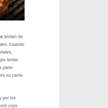
ue brotan de
uales. Cuando
rtales,
jes tentar
a parte
 es su carne
 por los
ivos cuya