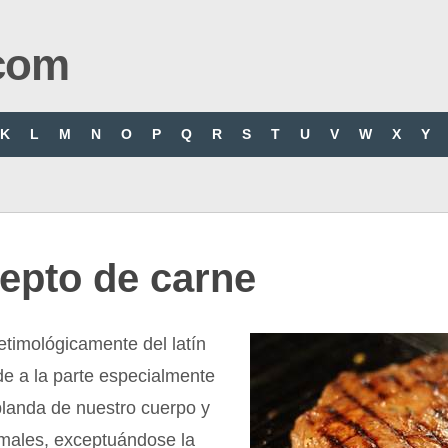
com
K
L
M
N
O
P
Q
R
S
T
U
V
W
X
Y
epto de carne
timológicamente del latín
ude a la parte especialmente
blanda de nuestro cuerpo y
imales, exceptuándose la