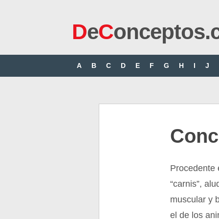
D
e
C
onceptos.
A
B
C
D
E
F
G
H
I
J
Conc
Procedente e
“carnis”, al
muscular y 
el de los an