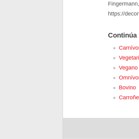
Fingermann,
https://deco
Continúa 
Carnívo
Vegetar
Vegano
Omnívo
Bovino
Carroñe