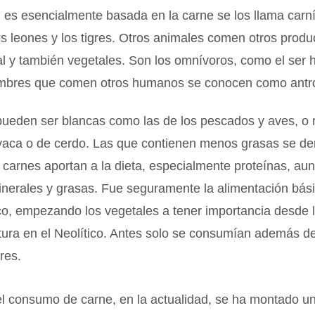
 es esencialmente basada en la carne se los llama carn
os leones y los tigres. Otros animales comen otros produ
al y también vegetales. Son los omnívoros, como el ser
ombres que comen otros humanos se conocen como antr
pueden ser blancas como las de los pescados y aves, o
 vaca o de cerdo. Las que contienen menos grasas se d
carnes aportan a la dieta, especialmente proteínas, au
inerales y grasas. Fue seguramente la alimentación bá
ico, empezando los vegetales a tener importancia desde l
ltura en el Neolítico. Antes solo se consumían además d
tres.
el consumo de carne, en la actualidad, se ha montado u