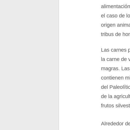
alimentación
el caso de l
origen anim
tribus de h
Las carnes 
la carne de
magras. Las 
contienen m
del Paleolít
de la agricu
frutos silves
Alrededor d