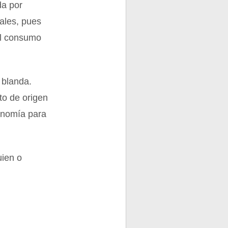
da por
ales, pues
el consumo
 blanda.
to de origen
ronomía para
uien o