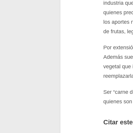
industria qu
quienes pre
los aportes 
de frutas, l
Por extensió
Además suele
vegetal que 
reemplazarla
Ser “carne 
quienes son 
Citar este