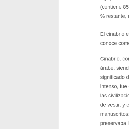
(contiene 85
% restante, 
El cinabrio 
conoce como
Cinabrio, c
árabe, siend
significado 
intenso, fue
las civiliza
de vestir, y
manuscritos;
preservaba l