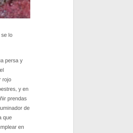
 se lo
ua persa y
el
 rojo
estres, y en
eñir prendas
iluminador de
ya que
emplear en