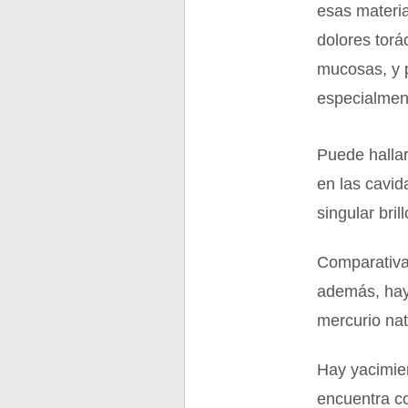
esas materia
dolores torá
mucosas, y p
especialmen
Puede hallar
en las cavid
singular bri
Comparativam
además, hay 
mercurio nati
Hay yacimien
encuentra c