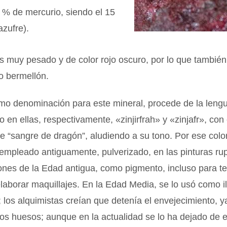
 % de mercurio, siendo el 15
azufre).
es muy pesado y de color rojo oscuro, por lo que también
 bermellón.
omo denominación para este mineral, procede de la leng
o en ellas, respectivamente, «zinjirfrah» y «zinjafr», con 
de “sangre de dragón”, aludiendo a su tono. Por ese color
 empleado antiguamente, pulverizado, en las pinturas rup
ciones de la Edad antigua, como pigmento, incluso para t
 elaborar maquillajes. En la Edad Media, se lo usó como 
 los alquimistas creían que detenía el envejecimiento, 
os huesos; aunque en la actualidad se lo ha dejado de 