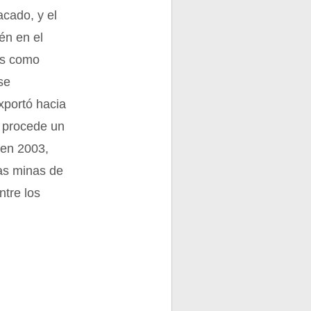
acado, y el
én en el
as como
se
xportó hacia
e procede un
 en 2003,
las minas de
ntre los