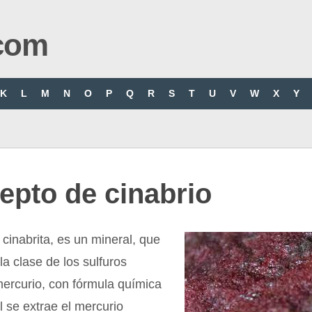
com
K
L
M
N
O
P
Q
R
S
T
U
V
W
X
Y
epto de cinabrio
o cinabrita, es un mineral, que
la clase de los sulfuros
mercurio, con fórmula química
 se extrae el mercurio