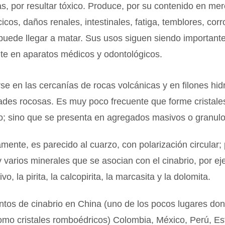
s, por resultar tóxico. Produce, por su contenido en mer
cicos, daños renales, intestinales, fatiga, temblores, corr
uede llegar a matar. Sus usos siguen siendo importante
te en aparatos médicos y odontológicos.
se en las cercanías de rocas volcánicas y en filones hid
ades rocosas. Es muy poco frecuente que forme cristale
llo; sino que se presenta en agregados masivos o granul
ente, es parecido al cuarzo, con polarización circular;
varios minerales que se asocian con el cinabrio, por ej
vo, la pirita, la calcopirita, la marcasita y la dolomita.
tos de cinabrio en China (uno de los pocos lugares don
omo cristales romboédricos) Colombia, México, Perú, E