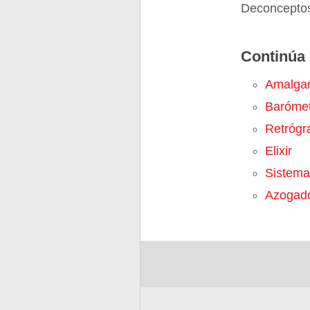
Deconceptos
Continúa 
Amalga
Barómet
Retrógr
Elixir
Sistema
Azogad