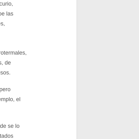
curio,
oe las
s,
rotermales,
s, de
osos.
 pero
emplo, el
de se lo
stados