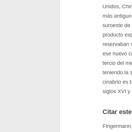
Unidos, Chin
más antiguo
suroeste de
producto exp
reservaban s
ese nuevo c
tercio del m
teniendo la 
cinabrio es 
siglos XVI y
Citar este
Fingermann,