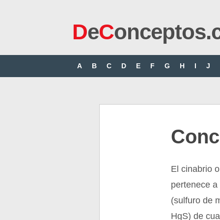
D
e
C
onceptos.
A
B
C
D
E
F
G
H
I
J
Conc
El cinabrio 
pertenece a 
(sulfuro de 
HgS) de cual