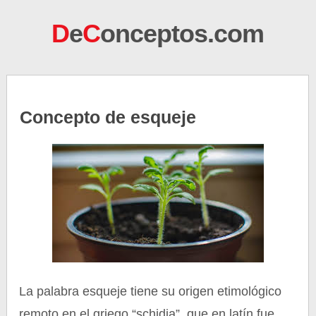
D
e
C
onceptos.com
Concepto de esqueje
La palabra esqueje tiene su origen etimológico
remoto en el griego “schidia”, que en latín fue